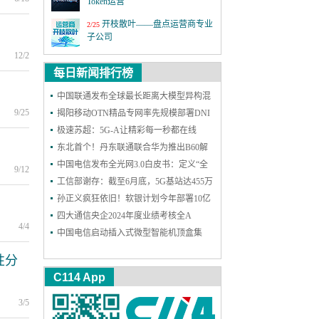
Token运营
开枝散叶——盘点运营商专业
2/25
子公司
12/2
MWC26世界移动通信大会
3/2
每日新闻排行榜
第四届6G前沿技术与趋势论
中国联通发布全球最长距离大模型异构混
12/18
坛
9/25
训成果
揭阳移动OTN精品专网率先规模部署DNI
保护，实现高可靠能力再升级
极速苏超：5G-A让精彩每一秒都在线
激情全运 移起AI：5G-A全民
11/19
看全运 粤近粤精彩
东北首个！丹东联通联合华为推出B60解
决方案，一站式护航企业网络和安防
中国电信发布全光网3.0白皮书：定义“全
上海铁塔十一周年：善建不
11/18
9/12
拔十一载，锐意进取向未来
光智联”，2030年能力基本达成
工信部谢存：截至6月底，5G基站达455万
个 5G用户达11.18亿户
孙正义疯狂依旧！软银计划今年部署10亿
2025年中国国际信息通信展览
9/24
会
个AI智能体
四大通信央企2024年度业绩考核全A
4/4
中国电信启动插入式微型智能机顶盒集
第二十六届中国国际光电博览
9/9
采：规模300万台
会
性分
C114 App
3/5