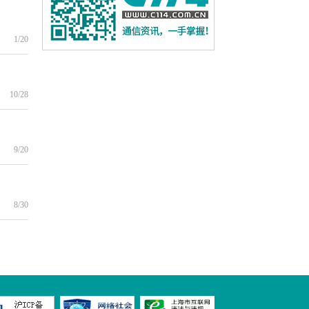
1/20
10/28
9/20
8/30