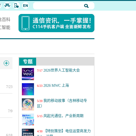
信百科
工智能
专题
2026世界人工智能大会
7/17
2026 MWC 上海
6/23
7/23
我的移动故事（吉林移动专
5/20
区）
7/9
风起光通信，产业新周期
5/15
【特别策划】电信运营商发力
4/30
6/18