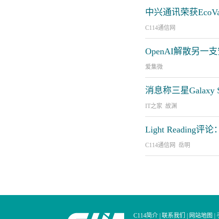
中兴通讯荣获Eco
C114通信网
OpenAI解散另一支
爱集微
消息称三星Galaxy
IT之家 故渊
Light Readi
C114通信网 岳明
C114简介
|
联系我们
|
网站地图
|