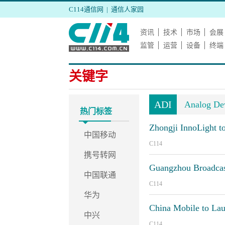
C114通信网
|
通信人家园
资讯
技术
市场
会展
监管
运营
设备
终端
关键字
ADI
Analog Dev
热门标签
Zhongji InnoLight t
中国移动
C114
携号转网
Guangzhou Broadcast 
中国联通
C114
华为
China Mobile to Lau
中兴
C114