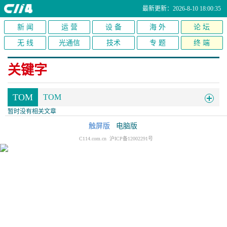
最新更新：2026-8-10 18:00:35
新 闻
运 营
设 备
海 外
论 坛
无 线
光通信
技术
专 题
终 端
关键字
TOM
TOM
暂时没有相关文章
触屏版
电脑版
C114.com.cn 沪ICP备12002291号