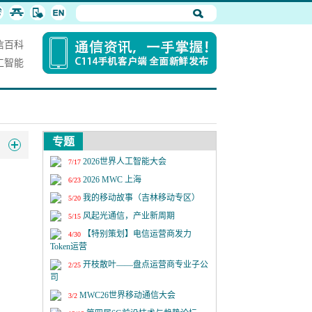
信百科
工智能
专题
2026世界人工智能大会
7/17
2026 MWC 上海
6/23
我的移动故事（吉林移动专区）
5/20
风起光通信，产业新周期
5/15
【特别策划】电信运营商发力
4/30
Token运营
开枝散叶——盘点运营商专业子公
2/25
司
MWC26世界移动通信大会
3/2