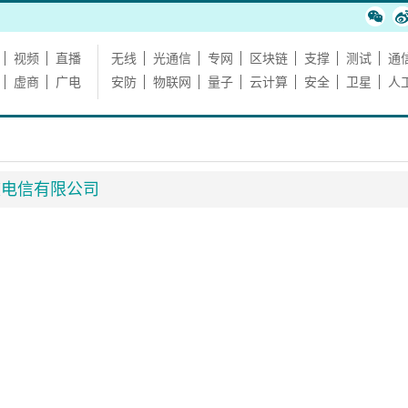
视频
直播
无线
光通信
专网
区块链
支撑
测试
通
虚商
广电
安防
物联网
量子
云计算
安全
卫星
人
坡电信有限公司