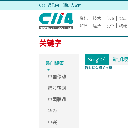
C114通信网
|
通信人家园
资讯
技术
市场
会展
监管
运营
设备
终端
关键字
SingTel
新加
热门标签
暂时没有相关文章
中国移动
携号转网
中国联通
华为
中兴