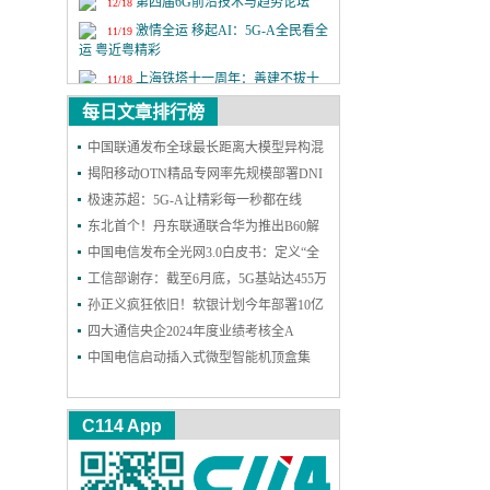
第四届6G前沿技术与趋势论坛
12/18
激情全运 移起AI：5G-A全民看全
11/19
运 粤近粤精彩
上海铁塔十一周年：善建不拔十
11/18
一载，锐意进取向未来
每日文章排行榜
2025年中国国际信息通信展览会
9/24
中国联通发布全球最长距离大模型异构混
第二十六届中国国际光电博览会
9/9
训成果
揭阳移动OTN精品专网率先规模部署DNI
保护，实现高可靠能力再升级
极速苏超：5G-A让精彩每一秒都在线
东北首个！丹东联通联合华为推出B60解
决方案，一站式护航企业网络和安防
中国电信发布全光网3.0白皮书：定义“全
光智联”，2030年能力基本达成
工信部谢存：截至6月底，5G基站达455万
个 5G用户达11.18亿户
孙正义疯狂依旧！软银计划今年部署10亿
个AI智能体
四大通信央企2024年度业绩考核全A
中国电信启动插入式微型智能机顶盒集
采：规模300万台
C114 App