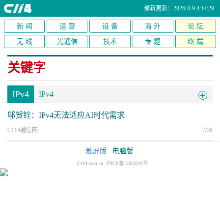
最新更新：2026-8-9 4:14:29
新 闻
运 营
设 备
海 外
论 坛
无 线
光通信
技术
专 题
终 端
关键字
IPv4
IPv4
邬贺铨：IPv4无法适应AI时代需求
C114通信网
7/28
触屏版
电脑版
C114.com.cn 沪ICP备12002291号