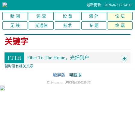
最新更新：2026-8-7 17:54:00
新 闻
运 营
设 备
海 外
论 坛
无 线
光通信
技术
专 题
终 端
关键字
FTTH
Fiber To The Home，光纤到户
暂时没有相关文章
触屏版
电脑版
C114.com.cn 沪ICP备12002291号