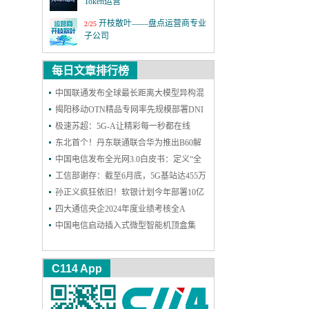
Token运营
开枝散叶——盘点运营商专业
2/25
子公司
MWC26世界移动通信大会
3/2
每日文章排行榜
第四届6G前沿技术与趋势论
中国联通发布全球最长距离大模型异构混
12/18
坛
训成果
揭阳移动OTN精品专网率先规模部署DNI
保护，实现高可靠能力再升级
极速苏超：5G-A让精彩每一秒都在线
激情全运 移起AI：5G-A全民
11/19
看全运 粤近粤精彩
东北首个！丹东联通联合华为推出B60解
决方案，一站式护航企业网络和安防
中国电信发布全光网3.0白皮书：定义“全
上海铁塔十一周年：善建不
11/18
拔十一载，锐意进取向未来
光智联”，2030年能力基本达成
工信部谢存：截至6月底，5G基站达455万
个 5G用户达11.18亿户
孙正义疯狂依旧！软银计划今年部署10亿
2025年中国国际信息通信展览
9/24
会
个AI智能体
四大通信央企2024年度业绩考核全A
中国电信启动插入式微型智能机顶盒集
第二十六届中国国际光电博览
9/9
采：规模300万台
会
C114 App