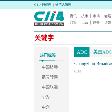
C114通信网
|
通信人家园
资讯
技术
市场
会展
监管
运营
设备
终端
关键字
ADC
美国AD
热门标签
Guangzhou Broadcast 
中国移动
C114
携号转网
中国联通
华为
中兴