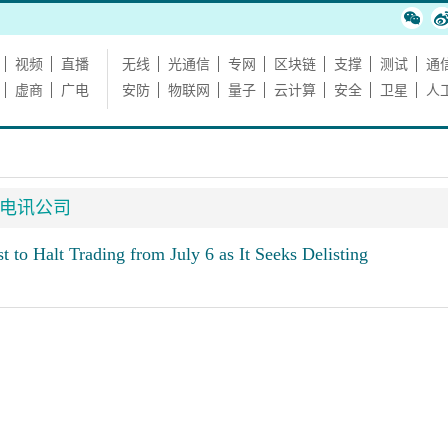
视频
直播
无线
光通信
专网
区块链
支撑
测试
通
虚商
广电
安防
物联网
量子
云计算
安全
卫星
人
C电讯公司
to Halt Trading from July 6 as It Seeks Delisting