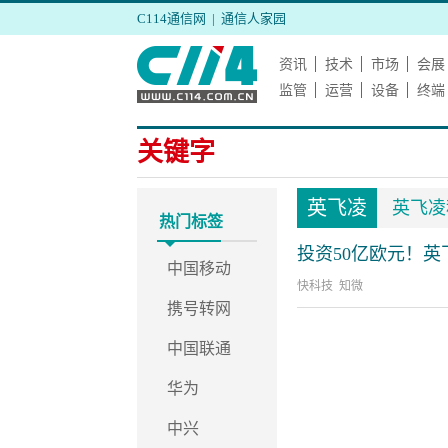
C114通信网
|
通信人家园
资讯
技术
市场
会展
监管
运营
设备
终端
关键字
英飞凌
英飞凌
热门标签
投资50亿欧元！
中国移动
快科技 知微
携号转网
中国联通
华为
中兴