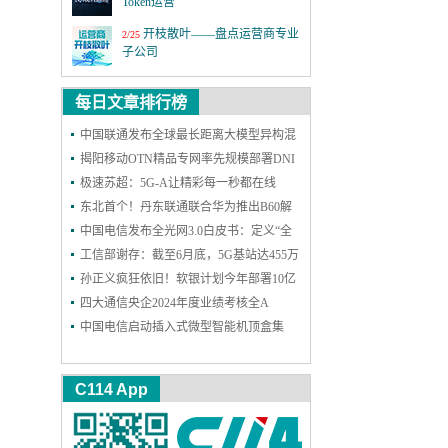
Token运营
开枝散叶——盘点运营商专业
2/25
子公司
MWC26世界移动通信大会
3/2
每日文章排行榜
第四届6G前沿技术与趋势论
中国联通发布全球最长距离大模型异构混
12/18
坛
训成果
揭阳移动OTN精品专网率先规模部署DNI
保护，实现高可靠能力再升级
极速苏超：5G-A让精彩每一秒都在线
激情全运 移起AI：5G-A全民
11/19
看全运 粤近粤精彩
东北首个！丹东联通联合华为推出B60解
决方案，一站式护航企业网络和安防
中国电信发布全光网3.0白皮书：定义“全
上海铁塔十一周年：善建不
11/18
拔十一载，锐意进取向未来
光智联”，2030年能力基本达成
工信部谢存：截至6月底，5G基站达455万
个 5G用户达11.18亿户
孙正义疯狂依旧！软银计划今年部署10亿
2025年中国国际信息通信展览
9/24
会
个AI智能体
四大通信央企2024年度业绩考核全A
中国电信启动插入式微型智能机顶盒集
第二十六届中国国际光电博览
9/9
采：规模300万台
会
C114 App