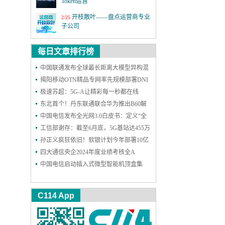
Token运营
开枝散叶——盘点运营商专业
2/25
子公司
MWC26世界移动通信大会
3/2
每日文章排行榜
第四届6G前沿技术与趋势论
中国联通发布全球最长距离大模型异构混
12/18
坛
训成果
揭阳移动OTN精品专网率先规模部署DNI
保护，实现高可靠能力再升级
极速苏超：5G-A让精彩每一秒都在线
激情全运 移起AI：5G-A全民
11/19
看全运 粤近粤精彩
东北首个！丹东联通联合华为推出B60解
决方案，一站式护航企业网络和安防
中国电信发布全光网3.0白皮书：定义“全
上海铁塔十一周年：善建不
11/18
拔十一载，锐意进取向未来
光智联”，2030年能力基本达成
工信部谢存：截至6月底，5G基站达455万
个 5G用户达11.18亿户
孙正义疯狂依旧！软银计划今年部署10亿
2025年中国国际信息通信展览
9/24
会
个AI智能体
四大通信央企2024年度业绩考核全A
中国电信启动插入式微型智能机顶盒集
第二十六届中国国际光电博览
9/9
采：规模300万台
会
C114 App