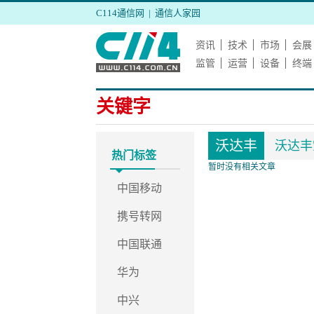
C114通信网
|
通信人家园
资讯
技术
市场
会展
监管
运营
设备
终端
关键字
沃达丰
沃达丰空
热门标签
暂时没有相关文章
中国移动
携号转网
中国联通
华为
中兴