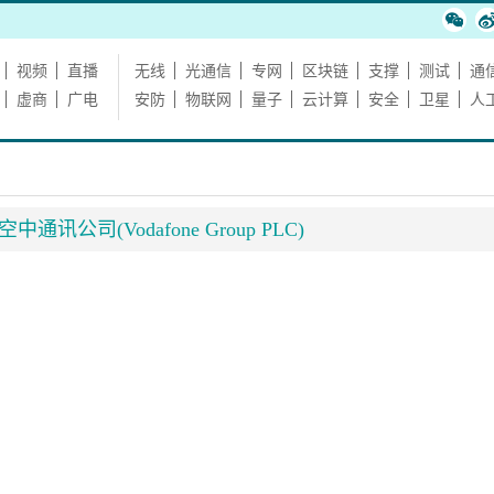
视频
直播
无线
光通信
专网
区块链
支撑
测试
通
虚商
广电
安防
物联网
量子
云计算
安全
卫星
人
中通讯公司(Vodafone Group PLC)