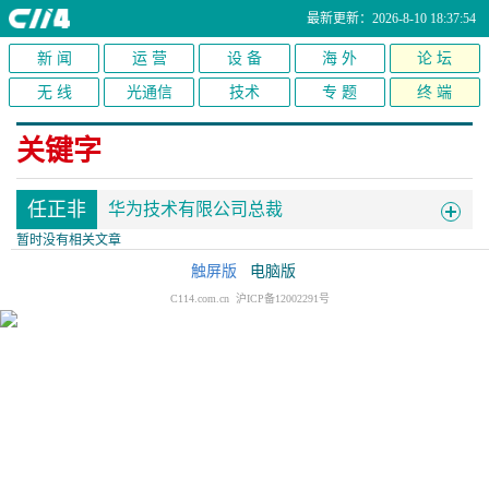
最新更新：2026-8-10 18:37:54
新 闻
运 营
设 备
海 外
论 坛
无 线
光通信
技术
专 题
终 端
关键字
任正非
华为技术有限公司总裁
暂时没有相关文章
触屏版
电脑版
C114.com.cn 沪ICP备12002291号