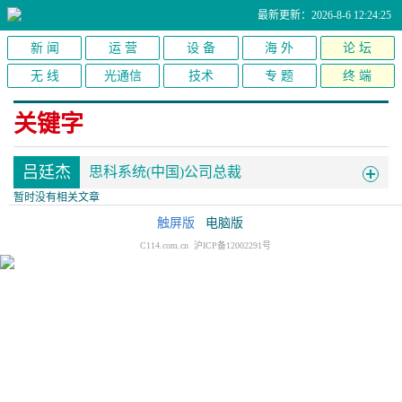
最新更新：2026-8-6 12:24:25
新 闻
运 营
设 备
海 外
论 坛
无 线
光通信
技术
专 题
终 端
关键字
吕廷杰
思科系统(中国)公司总裁
暂时没有相关文章
触屏版
电脑版
C114.com.cn 沪ICP备12002291号