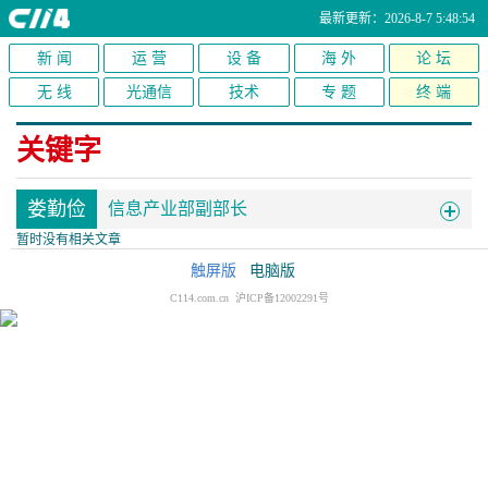
最新更新：2026-8-7 5:48:54
新 闻
运 营
设 备
海 外
论 坛
无 线
光通信
技术
专 题
终 端
关键字
娄勤俭
信息产业部副部长
暂时没有相关文章
触屏版
电脑版
C114.com.cn 沪ICP备12002291号