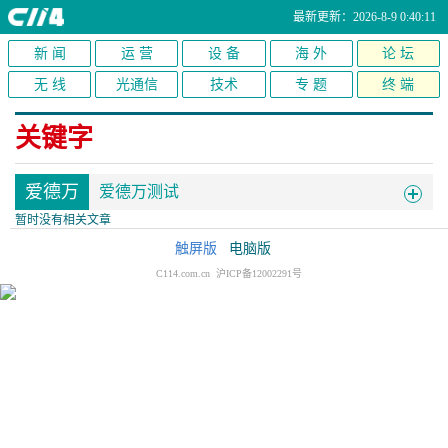
最新更新：2026-8-9 0:40:11
新 闻
运 营
设 备
海 外
论 坛
无 线
光通信
技术
专 题
终 端
关键字
爱德万
爱德万测试
暂时没有相关文章
触屏版
电脑版
C114.com.cn 沪ICP备12002291号