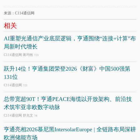
来源：C114通信网
相关
AI重塑光通信产业底层逻辑，亨通围绕“连接+计算”布
局新时代增长
C114通信网 蒋均牧
7/23
跃升14位！亨通集团荣登2026《财富》中国500强第
131位
C114通信网
7/23
总带宽超90T！亨通PEACE海缆以开放架构、前沿技
术筑牢亚非欧数字动脉
C114通信网 舒允文
7/6
亨通亮相2026慕尼黑IntersolarEurope | 全链路布局深耕
欧洲储能市场