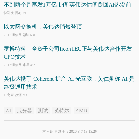
不到两个月蒸发1万亿市值 英伟达估值跌回AI热潮前
快科技 随心
7/9
以太网交换机，英伟达悄然登顶
C114通信网 颜翊
6/30
罗博特科：全资子公司ficonTEC正与英伟达合作开发
CPO技术
C114通信网 水易
6/17
英伟达携手 Coherent 扩产 AI 光互联，黄仁勋称 AI 是
终极通用技术
IT之家 故渊
6/17
AI
服务器
测试
英特尔
AMD
本评论 更新于：2026-8-7 13:13:26