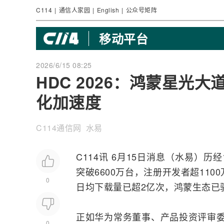
C114
|
通信人家园
|
English
|
公众号矩阵
移动平台
2026/6/15 08:25
HDC 2026：鸿蒙星光
化加速度
C114通信网 水易
C114讯 6月15日消息（水易）历经
突破6600万台，注册开发者超1100
0
日均下载量已超2亿次，
鸿蒙
生态已
正如华为常务董事、产品投资评审委
0