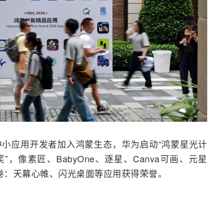
小应用开发者加入鸿蒙生态，华为启动“鸿蒙星光计
，像素匠、BabyOne、逐星、Canva可画、元星
吾绘卷：天幕心帷、闪光桌面等应用获得荣誉。