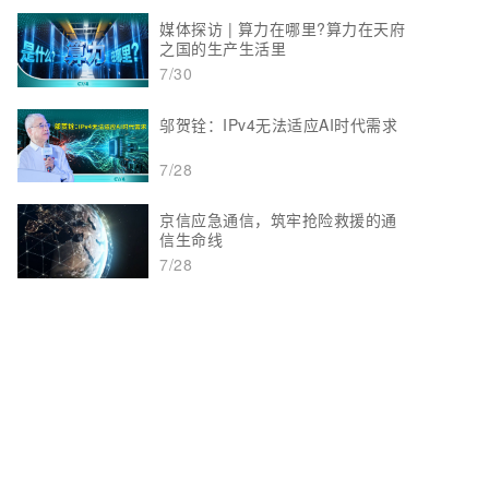
媒体探访 | 算力在哪里?算力在天府
之国的生产生活里
7/30
邬贺铨：IPv4无法适应AI时代需求
7/28
京信应急通信，筑牢抢险救援的通
信生命线
7/28