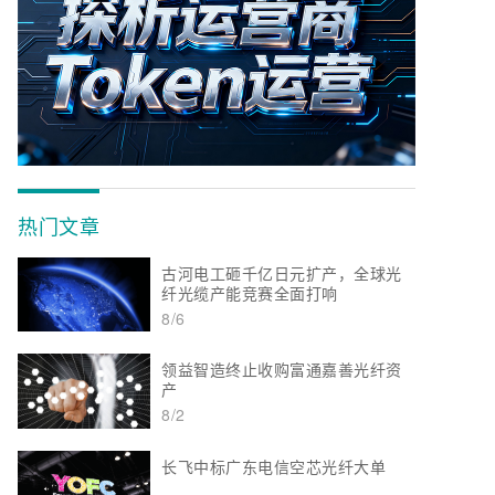
热门文章
古河电工砸千亿日元扩产，全球光
纤光缆产能竞赛全面打响
8/6
领益智造终止收购富通嘉善光纤资
产
8/2
长飞中标广东电信空芯光纤大单