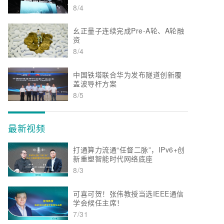
8/4
幺正量子连续完成Pre-A轮、A轮融
资
8/4
中国铁塔联合华为发布隧道创新覆
盖波导杆方案
8/5
最新视频
打通算力流通“任督二脉”，IPv6+创
新重塑智能时代网络底座
8/3
可喜可贺！张伟教授当选IEEE通信
学会候任主席！
7/31