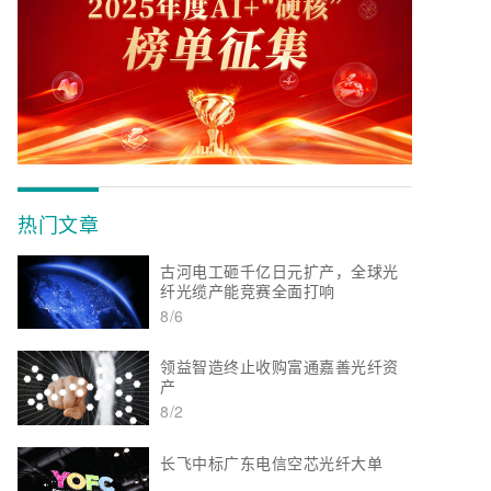
热门文章
古河电工砸千亿日元扩产，全球光
纤光缆产能竞赛全面打响
8/6
领益智造终止收购富通嘉善光纤资
产
8/2
长飞中标广东电信空芯光纤大单