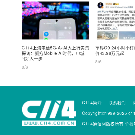
C114上海电信5G-A×AI大上行实景
享界G9 24小时小
探访：拥抱Mobile AI时代，申城
价43.98万元起
“快”人一步
8/6
8/6
C114简介
联系我们
Copyright©1999-2025 c11
C114通信网版权所有
举报电