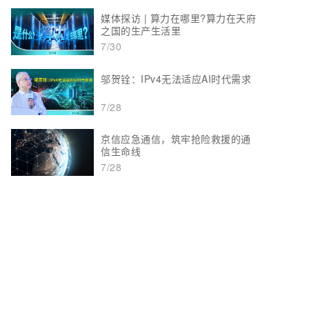
媒体探访 | 算力在哪里?算力在天府
之国的生产生活里
7/30
邬贺铨：IPv4无法适应AI时代需求
7/28
京信应急通信，筑牢抢险救援的通
信生命线
7/28