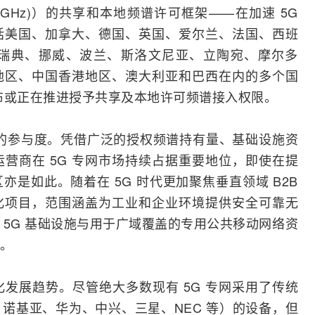
 (4.6-4.9 GHz)）的共享和本地频谱许可框架——在加速 5G
括美国、加拿大、德国、英国、爱尔兰、法国、西班
瑞典、挪威、波兰、斯洛文尼亚、立陶宛、摩尔多
地区、中国香港地区、澳大利亚和巴西在内的多个国
布或正在推进授予共享及本地许可频谱接入权限。
高的参与度。凭借广泛的授权频谱持有量、基础设施资
营商在 5G 专网市场持续占据重要地位，即使在提
是如此。随着在 5G 时代更加聚焦垂直领域 B2B
化项目，范围涵盖为工业和企业环境提供安全可靠无
地 5G 基础设施与用于广域覆盖的专用公共移动网络资
。
发展趋势。尽管绝大多数现有 5G 专网采用了传统
、
诺基亚
、
华为
、
中兴
、
三星
、
NEC
等）的设备，但