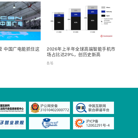
运营 中国广电能抓住这
2026年上半年全球高端智能手机市
三家齐
场占比达29%，创历史新高
子公司入
能工厂
8/6
8/6