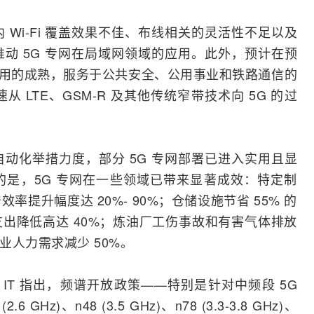
内
Wi-Fi
覆盖效果不佳、
布线
相关的灵活性不足以及
 5G 专网在
局域网
领域的应用。此外，预计在预
d 商用的成熟，服务于公共安全、公用事业和铁路通信的
加速从
LTE
、
GSM
-R 及其他传统窄带技术向 5G 的过
动化举措力度，部分 5G 专网部署已进入实用且显
是，5G 专网在一些领域已带来显著成效：特定制
提升幅度达 20%- 90%；仓储设施节省 55% 的
出降低高达 40%；炼油厂工伤事故和有害气体排放
作业人力需求减少 50%。
m & IT 指出，频谱开放政策——特别是针对中频段 5G
2.6 GHz)、n48 (3.5 GHz)、n78 (3.3-3.8 GHz)、