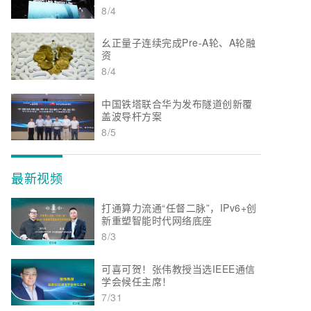
8/4
幺正量子连续完成Pre-A轮、A轮融
资
8/4
中国铁塔联合华为发布隧道创新覆
盖波导杆方案
8/5
最新视频
打通算力流通“任督二脉”，IPv6+创
新重塑智能时代网络底座
8/3
可喜可贺！张伟教授当选IEEE通信
学会候任主席！
7/31