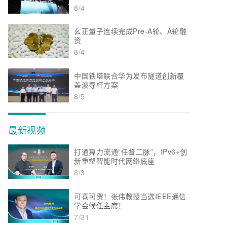
8/4
幺正量子连续完成Pre-A轮、A轮融
资
8/4
中国铁塔联合华为发布隧道创新覆
盖波导杆方案
8/5
最新视频
打通算力流通“任督二脉”，IPv6+创
新重塑智能时代网络底座
8/3
可喜可贺！张伟教授当选IEEE通信
学会候任主席！
7/31