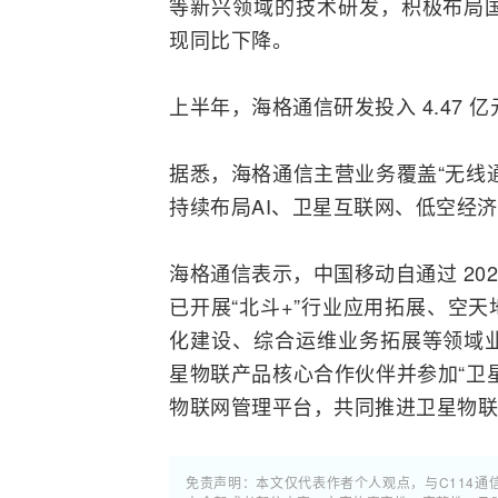
等新兴领域的技术研发，积极布局
现同比下降。
上半年，海格通信研发投入 4.47 亿
据悉，海格通信主营业务覆盖“
无线
持续布局
AI
、卫星
互联网
、低空经济
海格通信表示，
中国移动
自通过 2
已开展“北斗+”行业应用拓展、空
化建设、综合运维业务拓展等领域
星物联产品核心合作伙伴并参加“卫
物联网
管理平台，共同推进卫星物
免责声明：本文仅代表作者个人观点，与C114