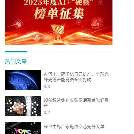
热门文章
古河电工砸千亿日元扩产，全球光
纤光缆产能竞赛全面打响
8/6
领益智造终止收购富通嘉善光纤资
产
8/2
长飞中标广东电信空芯光纤大单