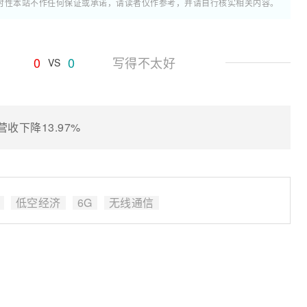
时性本站不作任何保证或承诺，请读者仅作参考，并请自行核实相关内容。
0
0
写得不太好
VS
收下降13.97%
低空经济
6G
无线通信