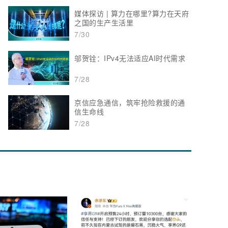
媒体探访 | 算力在哪里?算力在天府
之国的生产生活里
7/30
邬贺铨：IPv4无法适应AI时代需求
7/28
京信应急通信，筑牢抢险救援的通
信生命线
7/28