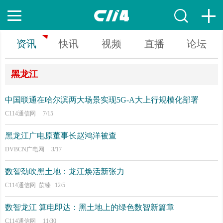
资讯
快讯
视频
直播
论坛
黑龙江
中国联通在哈尔滨两大场景实现5G-A大上行规模化部署
C114通信网
7/15
黑龙江广电原董事长赵鸿洋被查
DVBCN广电网
3/17
数智劲吹黑土地：龙江焕活新张力
C114通信网 苡臻
12/5
数智龙江 算电即达：黑土地上的绿色数智新篇章
C114通信网
11/30