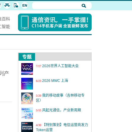
信百科
工智能
专题
2026世界人工智能大会
7/17
系列产
2026 MWC 上海
6/23
我的移动故事（吉林移动专
5/20
区）
风起光通信，产业新周期
5/15
【特别策划】电信运营商发力
4/30
Token运营