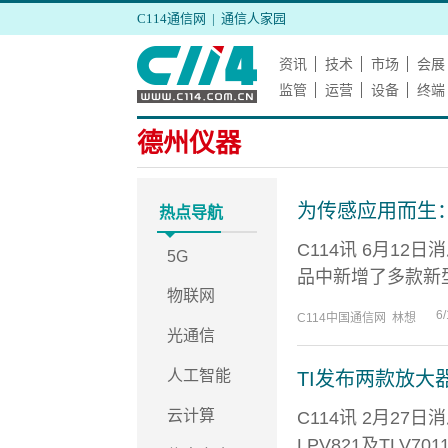
C114通信网
|
通信人家园
资讯
技术
市场
会展
监管
运营
设备
终端
德州仪器
为传感应用而生：
热点导航
C114讯 6月12
5G
品中新增了多款新型
物联网
6/
C114中国通信网 林想
光通信
人工智能
TI发布两款放
云计算
C114讯 2月27
LPV821及TLV70