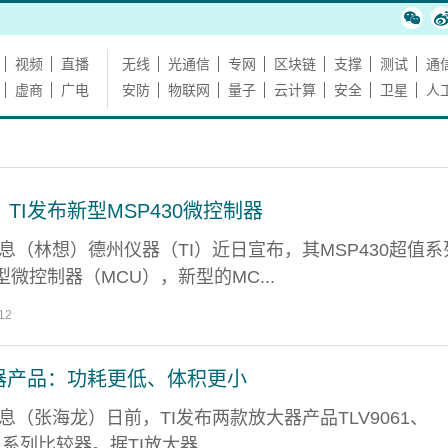
视频
直播
无线
光通信
专网
区块链
支撑
测试
通
虚商
广电
安防
物联网
量子
云计算
安全
卫星
人
TI发布新型MSP430微控制器
日消息（林想）德州仪器（TI）近日宣布，其MSP430超值
微控制器（MCU），新型的MC...
12
大器产品：功耗更低、体积更小
日消息（张海龙）日前，TI发布两款放大器产品TLV9061、
11系列比较器。据TI放大器...