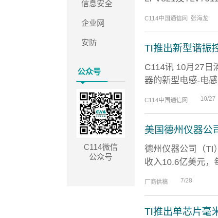
信息安全
C114中国通信网 张海龙
企业网
安防
TI推出新型谐振控
C114讯 10月
公众号
器的新型电感-电感-
10/27
C114中国通信网
美国德州仪器公司
C114微信
德州仪器公司（TI
公众号
收入10.6亿美元，
7/28
厂商供稿
TI推出单芯片