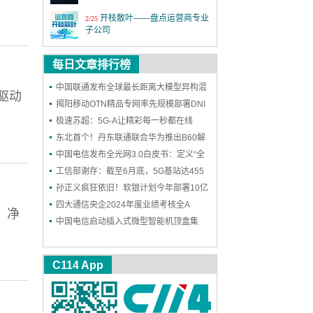
开枝散叶——盘点运营商专业
2/25
子公司
MWC26世界移动通信大会
3/2
每日文章排行榜
中国联通发布全球最长距离大模型异构混
第四届6G前沿技术与趋势论
12/18
极驱动
坛
训成果
揭阳移动OTN精品专网率先规模部署DNI
保护，实现高可靠能力再升级
极速苏超：5G-A让精彩每一秒都在线
激情全运 移起AI：5G-A全民
11/19
看全运 粤近粤精彩
东北首个！丹东联通联合华为推出B60解
决方案，一站式护航企业网络和安防
中国电信发布全光网3.0白皮书：定义“全
上海铁塔十一周年：善建不
11/18
拔十一载，锐意进取向未来
光智联”，2030年能力基本达成
工信部谢存：截至6月底，5G基站达455
万个 5G用户达11.18亿户
孙正义疯狂依旧！软银计划今年部署10亿
2025年中国国际信息通信展
9/24
个AI智能体
四大通信央企2024年度业绩考核全A
览会
，净
中国电信启动插入式微型智能机顶盒集
第二十六届中国国际光电博览
9/9
采：规模300万台
会
C114 App