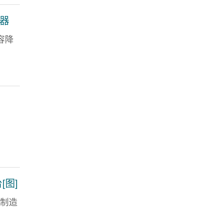
换器
电容降
[图]
计制造