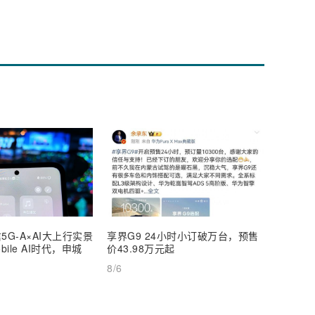
5G-A×AI大上行实景
享界G9 24小时小订破万台，预售
【深度
ile AI时代，申城
价43.98万元起
AI Inf
8/6
8/6