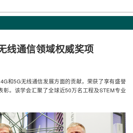
E无线通信领域权威奖项
动
4G
和
5G
无线通信
发展方面的贡献，荣获了享有盛誉
表彰。该学会汇聚了全球近50万名工程及STEM专业