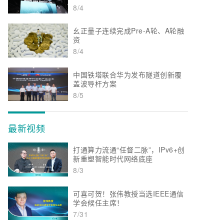
8/4
幺正量子连续完成Pre-A轮、A轮融
资
8/4
中国铁塔联合华为发布隧道创新覆
盖波导杆方案
8/5
最新视频
打通算力流通“任督二脉”，IPv6+创
新重塑智能时代网络底座
8/3
可喜可贺！张伟教授当选IEEE通信
学会候任主席！
7/31