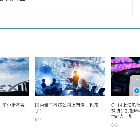
业，华尔街不买
国内量子科技公司上市潮，也来
C114上海电信
了！
探访：拥抱Mob
“快”人一步
8/7
8/6