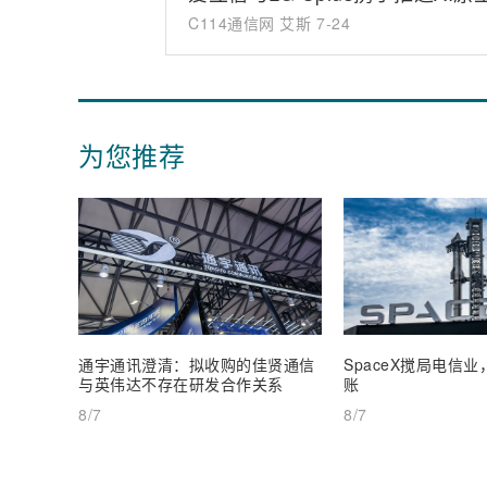
C114通信网 艾斯
7-24
为您推荐
通宇通讯澄清：拟收购的佳贤通信
SpaceX搅局电信
与英伟达不存在研发合作关系
账
8/7
8/7