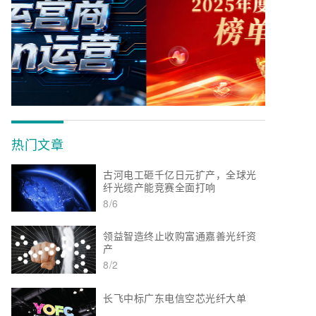
热门文章
古河电工砸千亿日元扩产，全球光
纤光缆产能竞赛全面打响
8/6
领益智造终止收购富通嘉善光纤资
产
8/2
长飞中标广东电信空芯光纤大单