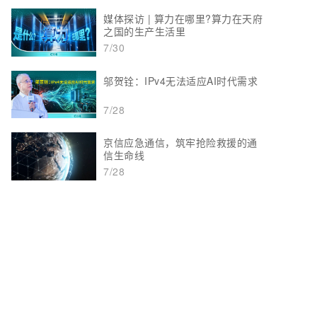
媒体探访 | 算力在哪里?算力在天府
之国的生产生活里
7/30
邬贺铨：IPv4无法适应AI时代需求
7/28
京信应急通信，筑牢抢险救援的通
信生命线
7/28