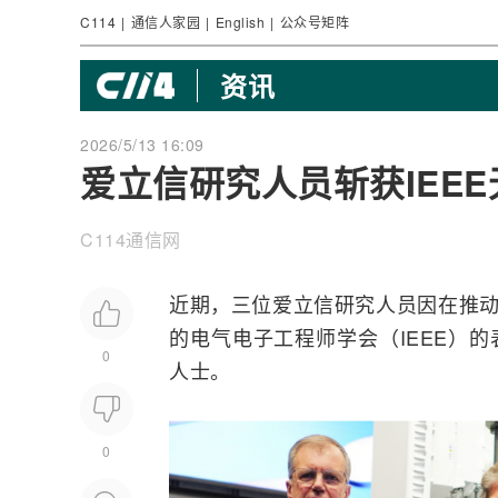
C114
|
通信人家园
|
English
|
公众号矩阵
资讯
2026/5/13 16:09
爱立信研究人员斩获IEE
C114通信网
近期，三位
爱立信
研究人员因在推
的电气电子工程师学会（
IEEE
）的
0
人士。
0