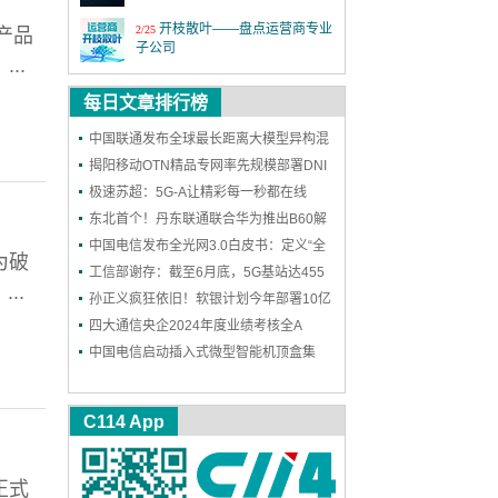
开枝散叶——盘点运营商专业
2/25
产品
子公司
..
MWC26世界移动通信大会
3/2
每日文章排行榜
中国联通发布全球最长距离大模型异构混
第四届6G前沿技术与趋势论
12/18
坛
训成果
揭阳移动OTN精品专网率先规模部署DNI
保护，实现高可靠能力再升级
极速苏超：5G-A让精彩每一秒都在线
激情全运 移起AI：5G-A全民
11/19
看全运 粤近粤精彩
东北首个！丹东联通联合华为推出B60解
决方案，一站式护航企业网络和安防
中国电信发布全光网3.0白皮书：定义“全
上海铁塔十一周年：善建不
11/18
为破
拔十一载，锐意进取向未来
光智联”，2030年能力基本达成
工信部谢存：截至6月底，5G基站达455
..
万个 5G用户达11.18亿户
孙正义疯狂依旧！软银计划今年部署10亿
2025年中国国际信息通信展
9/24
个AI智能体
四大通信央企2024年度业绩考核全A
览会
中国电信启动插入式微型智能机顶盒集
第二十六届中国国际光电博览
9/9
采：规模300万台
会
C114 App
正式