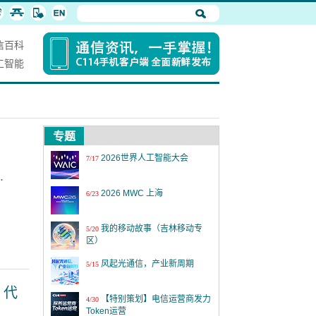
信百科
工智能
专题
2026世界人工智能大会
7/17
.
2026 MWC 上海
6/23
我的移动故事（吉林移动专
5/20
区）
风起光通信，产业新周期
5/15
）代
【特别策划】电信运营商发力
4/30
Token运营