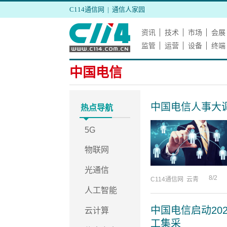
C114通信网
|
通信人家园
资讯
技术
市场
会展
监管
运营
设备
终端
中国电信
中国电信人事大
热点导航
5G
物联网
光通信
8/2
C114通信网 云青
人工智能
中国电信启动2
云计算
工集采