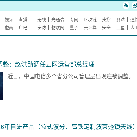
视频
直播
无线
光通信
专网
区块链
支撑
测试
通
虚商
广电
安防
物联网
量子
云计算
安全
卫星
人
调整：赵洪勋调任云网运营部总经理
近日，中国电信多个省分公司管理层出现连锁调整。..
026年自研产品（盒式波分、高铁定制波束透镜天线