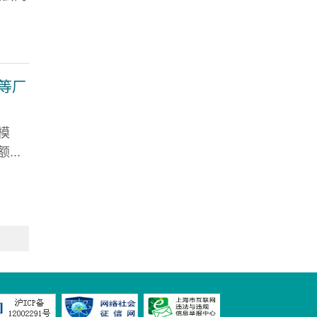
兴等厂
模
...