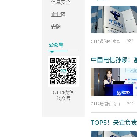
信息安全
企业网
安防
7/27
C114通信网 水易
公众号
中国电信孙颖：基
C114微信
公众号
7/23
C114通信网 南山
TOP5！央企