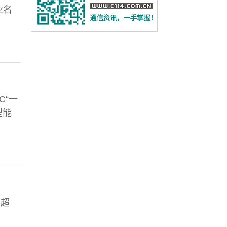
业名
C“一
型能
率超