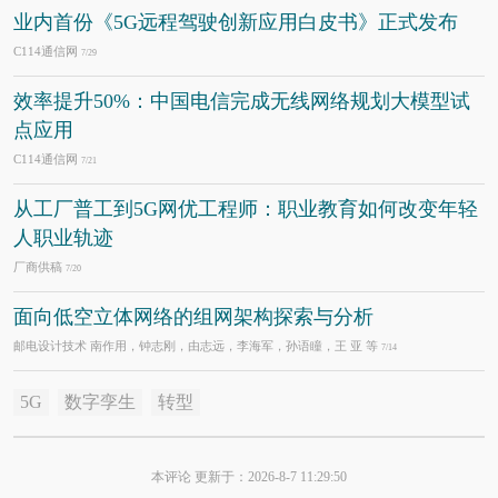
业内首份《5G远程驾驶创新应用白皮书》正式发布
C114通信网
7/29
效率提升50%：中国电信完成无线网络规划大模型试
点应用
C114通信网
7/21
从工厂普工到5G网优工程师：职业教育如何改变年轻
人职业轨迹
厂商供稿
7/20
面向低空立体网络的组网架构探索与分析
邮电设计技术 南作用，钟志刚，由志远，李海军，孙语瞳，王 亚 等
7/14
5G
数字孪生
转型
本评论 更新于：2026-8-7 11:29:50