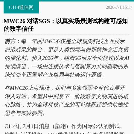
C114通信网
2026-7-1 16:17
MWC26|对话SGS：以真实场景测试构建可感知
的数字信任
前言：
每一年的MWC不仅是全球顶尖科技企业展示
前沿成果的舞台，更是人类智慧与创新精神交汇共振
的催化剂。步入2026年，随着6G研发全面提速以及AI
持续演进，一场由连接技术与智能算力共同驱动的系
统性变革正重塑产业格局与社会运行逻辑。
在MWC26上海现场，我们与多家领军企业代表展开
深入对话，希望从中洞察下一阶段数字文明演进的核
心脉络，并为全球科技产业的可持续跃迁提供前瞻性
思考与实践参照
。
C114讯 7月1日消息（颜翊）作为国际公认的测试、