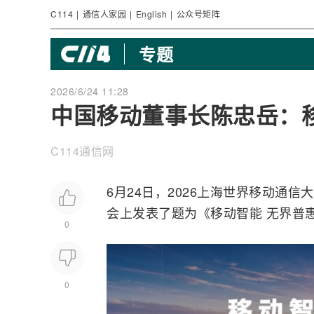
C114
|
通信人家园
|
English
|
公众号矩阵
专题
2026/6/24 11:28
中国移动董事长陈忠岳：
C114通信网
6月24日，2026上海世界
移动通信
大
会上发表了题为《移动智能 无界普惠（M
0
0