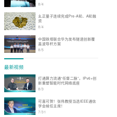
8/4
幺正量子连续完成Pre-A轮、A轮融
资
8/4
中国铁塔联合华为发布隧道创新覆
盖波导杆方案
8/5
最新视频
打通算力流通“任督二脉”，IPv6+创
新重塑智能时代网络底座
8/3
可喜可贺！张伟教授当选IEEE通信
学会候任主席！
7/31