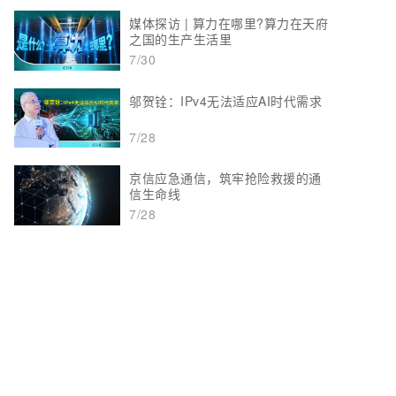
媒体探访 | 算力在哪里?算力在天府
之国的生产生活里
7/30
邬贺铨：IPv4无法适应AI时代需求
7/28
京信应急通信，筑牢抢险救援的通
信生命线
7/28