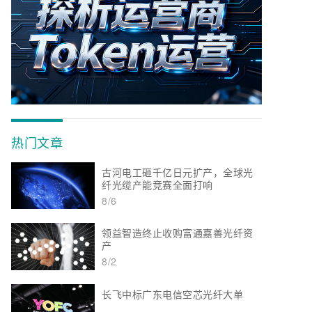
热门文章
古河电工砸千亿日元扩产，全球光
纤光缆产能竞赛全面打响
8/6
领益智造终止收购富通嘉善光纤资
产
8/2
长飞中标广东电信空芯光纤大单