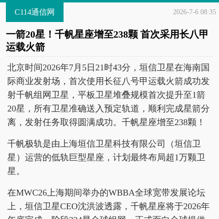
C114通信网
2026-7-6 08:35
一箭20星！千帆星座增至238颗 首次采用长八甲
运载火箭
北京时间2026年7月5日21时43分，垣信卫星在海南国
际商业发射场，首次使用长征八号甲运载火箭成功发
射千帆组网卫星，平板卫星堆叠规模首次提升至1箭
20星，所有卫星准确送入预定轨道，顺利完成星箭分
离，发射任务取得圆满成功。千帆星座增至238颗！
千帆极轨是由上海垣信卫星科技有限公司（垣信卫
星）运营的低轨巨型星座，计划最终布局超1万颗卫
星。
在MWC26上海期间举办的WBBA全球宽带发展论坛
上，垣信卫星CEO沈洪波透露，千帆星座将于2026年