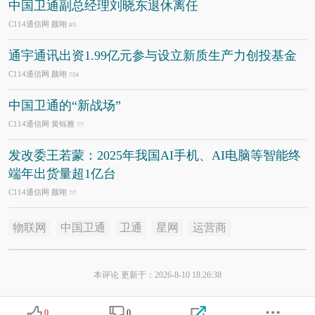
中国卫通副总经理刘晓东退休离任
C114通信网 颜翊
8/3
通宇通讯出资1.99亿元参与设立新质生产力创投基金
C114通信网 颜翊
7/24
中国卫通的“新战场”
C114通信网 黄铄雅
7/7
发改委王若蒙：2025年我国AI手机、AI电脑等智能终
端年出货量超1亿台
C114通信网 颜翊
7/7
物联网
中国卫通
卫通
星网
运营商
本评论 更新于：2026-8-10 18:26:38
0
0