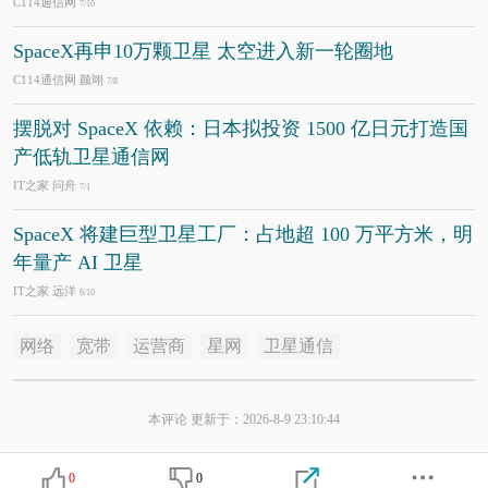
C114通信网
7/10
SpaceX再申10万颗卫星 太空进入新一轮圈地
C114通信网 颜翊
7/8
摆脱对 SpaceX 依赖：日本拟投资 1500 亿日元打造国
产低轨卫星通信网
IT之家 问舟
7/1
SpaceX 将建巨型卫星工厂：占地超 100 万平方米，明
年量产 AI 卫星
IT之家 远洋
6/10
网络
宽带
运营商
星网
卫星通信
本评论 更新于：2026-8-9 23:10:44
0
0