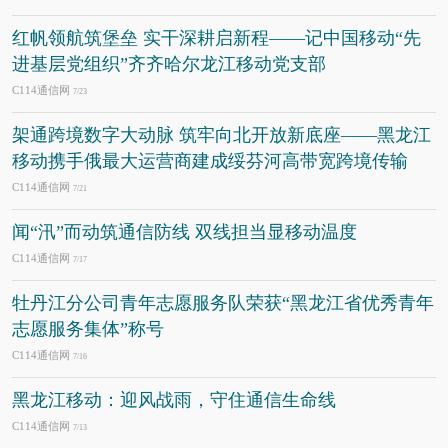
红帆领航筑堡垒 实干深耕启新程——记中国移动“先
进基层党组织”齐齐哈尔龙江移动党支部
C114通信网
7/23
架通跨境数字大动脉 筑牢向北开放新底座——黑龙江
移动携手俄最大运营商建成绥芬河高带宽跨境传输
C114通信网
7/21
闻“汛”而动筑通信防线 双线担当显移动温度
C114通信网
7/17
牡丹江分公司青年志愿服务队荣获“黑龙江省优秀青年
志愿服务集体”称号
C114通信网
7/16
黑龙江移动：迎风战雨，守住通信生命线
C114通信网
7/13