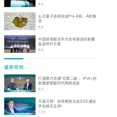
8/4
幺正量子连续完成Pre-A轮、A轮融
资
8/4
中国铁塔联合华为发布隧道创新覆
盖波导杆方案
8/5
最新视频
打通算力流通“任督二脉”，IPv6+创
新重塑智能时代网络底座
8/3
可喜可贺！张伟教授当选IEEE通信
学会候任主席！
7/31