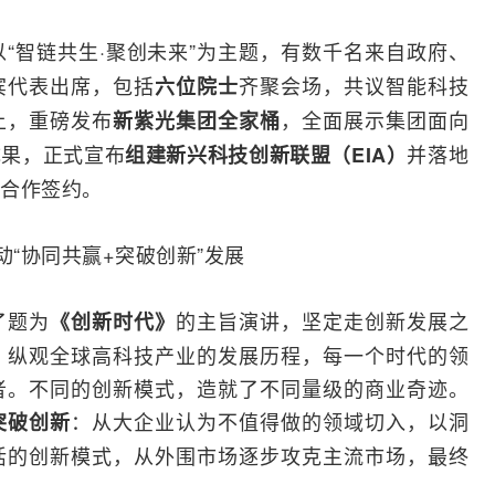
以“智链共生·聚创未来”为主题，有数千名来自政府、
宾代表出席，包括
齐聚会场，共议智能科技
六位院士
上，重磅发布
，全面展示集团面向
新紫光集团全家桶
成果，正式宣布
并落地
组建新兴科技创新联盟（EIA）
合作签约。
动“协同共赢+突破创新”发展
了题为
的主旨演讲，坚定走创新发展之
《创新时代》
。纵观全球
高科
技产业的发展历程，每一个时代的领
者。不同的创新模式，造就了不同量级的商业奇迹。
：从大企业认为不值得做的领域切入，以洞
突破创新
活的创新模式，从外围市场逐步攻克主流市场，最终