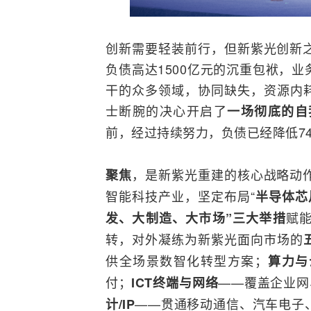
创新需要轻装前行，但新紫光创新
负债高达1500亿元的沉重包袱，
干的众多领域，协同缺失，资源内耗
士断腕的决心开启了
一场彻底的自
前，经过持续努力，负债已经降低74
，是新紫光重建的核心战略动
聚焦
智能科技产业，坚定布局“
半导体
芯
赋
发、大制造、大市场”三大举措
转，对外凝练为新紫光面向市场的
供全场景数智化
转型
方案；
算力与
付；
——覆盖企业网
ICT终端与
网络
——贯通
移动通信
、汽车电子
计/
IP