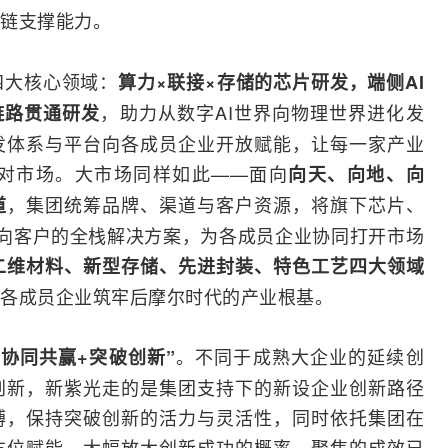
链支撑能力。
四大核心领域：
算力×联接×存储的芯片研发，端侧AI
，助力从数字AI世界向物理世界进化发
链路贯通研发
发体系与平台向各成员企业开放赋能，让每一家产业
对市场。大市场同样如此——面向
向天、向地、向
，集团统筹品牌、渠道与客户资源，将旗下芯片、
道
向客户的全栈解决方案，为各成员企业协同打开市场
二维材料、新型存储、先进封装、特色工艺四大领域
各成员企业筑牢后摩尔时代的产业根基。
。不同于成熟大企业的延续创
协同共赢+突破创新”
创新，新紫光走的是集团支持下的新设企业创新路径
缚，保持突破创新的活力与灵活性，同时依托集团在
方位赋能，大幅放大创新成功的概率。聚焦的成效已