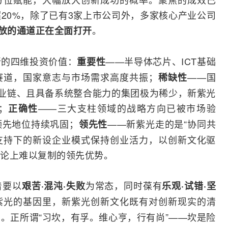
20%，除了已有3家上市公司外，多家核心产业公司
。
放的通道正在全面打开
晰的四维投资价值：
——半导体芯片、ICT基础
重要性
赛道，国家意志与市场需求高度共振；
——国
稀缺性
全产业链、且具备系统整合能力的集团极为稀少，新紫光
；
——三大支柱领域的战略方向已被市场验
正确性
领先地位持续巩固；
——新紫光走的是“协同共
领先性
支持下的新设企业模式保持创业活力，以创新文化驱
论上难以复制的领先优势。
着要以
为常态，同时葆有
艰苦·混沌·失败
乐观·试错·坚
紫光的基因里，新紫光创新文化既有对创新现实的清
。正所谓“习坎，有孚。维心亨，行有尚”——坎是险