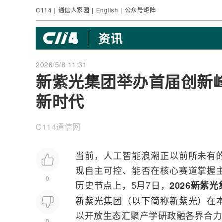
C114
|
通信人家园
|
English
|
公众号矩阵
资讯
2026/5/8 11:31
新紫光集团举办首届创新
新时代
C114通信网
当前，
人工智能
浪潮正以前所未有
现自主可控、能否在核心赛道掌握
0
历史节点上，5月7日，
2026新
紫光
新紫光集团（以下简称新紫光）在
以开放生态汇聚产学研政融各界合力
0