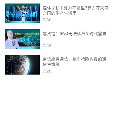
媒体探访 | 算力在哪里?算力在天府
之国的生产生活里
7/30
邬贺铨：IPv4无法适应AI时代需求
7/28
京信应急通信，筑牢抢险救援的通
信生命线
7/28