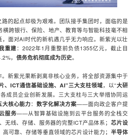
之路的起点却极为艰难。团队接手集团时，面临的是
业务横跨银行、保险、地产、教育等与智能科技毫不相
，面对AI时代的新机遇几乎无力响应。新紫光以壮
：2022年1月重整前负债1355亿元，截止目
我重建
.2%，
。
债务危机彻底成为历史
作。新紫光果断剥离非核心业务，将全部资源集中于
，以“
片、
ICT
通信基础设施、AI”三大支柱领域
大研
能各成员企业创新发展。三大支柱与三大举措协同运
：
——面向政企客户提
五大核心能力
数字化解决方案
——从智算基础设施到云平台服务的全栈交
云服务
、无线、存储、
服务器
的完整ICT产品体系；
芯片设
、高可靠、存储等垂直领域的芯片设计能力；
半导体