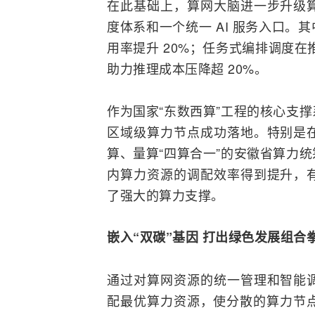
在此基础上，算网大脑进一步升级
度体系和一个统一
AI
服务入口。其
用率提升 20%；任务式编排调度在推
助力推理成本压降超 20%。
作为国家“
东数西算
”工程的核心支
区域级算力节点成功落地。特别是
算、量算“四算合一”的安徽省算力
内算力资源的调配效率得到提升，
了强大的算力支撑。
嵌入“双碳”基因 打出绿色发展组合
通过对算网资源的统一管理和智能
配最优算力资源，使分散的算力节点