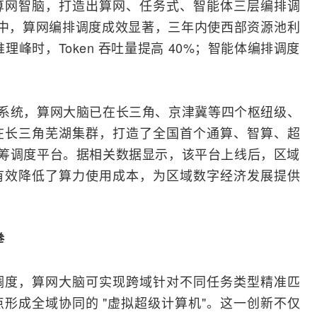
算网智脑，打造出算网、任务式、智能体三层编排调
中，算网编排调度成效显著，三年内使西部资源池利
理峰时，Token 吞吐量提高 40%；智能体编排调度
撑系统，算网大脑已在长三角、京津冀等四个枢纽级、
在长三角芜湖集群，打造了全国首个通算、智算、超
统筹调度平台。据相关数据显示，该平台上线后，区域
有效降低了算力使用成本，为区域数字经济发展提供
拳
调度，算网大脑可实现跨域针对不同任务类型精准匹
形成全域协同的 "虚拟超级
计算机
"。这一创新不仅