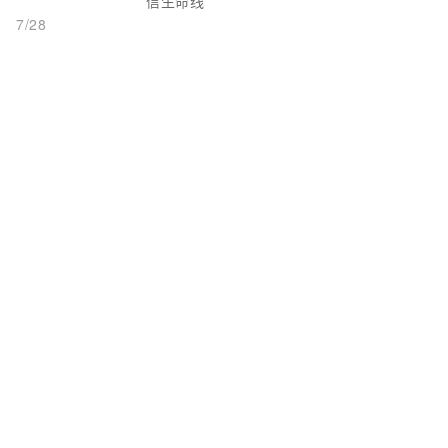
信生命线
7/28