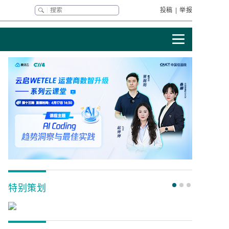
投稿
|
举报
特别策划