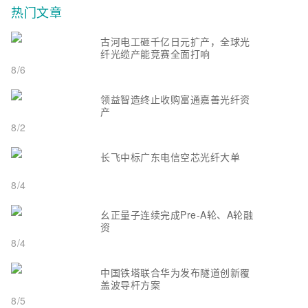
热门文章
古河电工砸千亿日元扩产，全球光
纤光缆产能竞赛全面打响
8/6
领益智造终止收购富通嘉善光纤资
产
8/2
长飞中标广东电信空芯光纤大单
8/4
幺正量子连续完成Pre-A轮、A轮融
资
8/4
中国铁塔联合华为发布隧道创新覆
盖波导杆方案
8/5