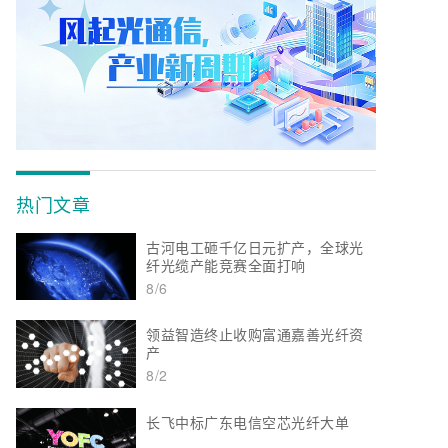
热门文章
古河电工砸千亿日元扩产，全球光
纤光缆产能竞赛全面打响
8/6
领益智造终止收购富通嘉善光纤资
产
8/2
长飞中标广东电信空芯光纤大单