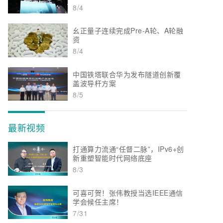
8/4
幺正量子连续完成Pre-A轮、A轮融
资
8/4
中国铁塔联合华为发布隧道创新覆
盖波导杆方案
8/5
最新视频
打通算力流通“任督二脉”，IPv6+创
新重塑智能时代网络底座
8/3
可喜可贺！张伟教授当选IEEE通信
学会候任主席！
7/31