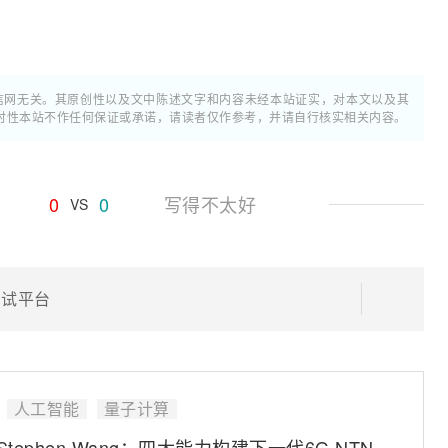
通信网无关。其原创性以及文中陈述文字和内容未经本站证实，对本文以及其
时性本站不作任何保证或承诺，请读者仅作参考，并请自行核实相关内容。
0
0
写得不太好
VS
析测试平台
人工智能
量子计算
验室Stephen Wang：四大能力构建下一代6G NTN