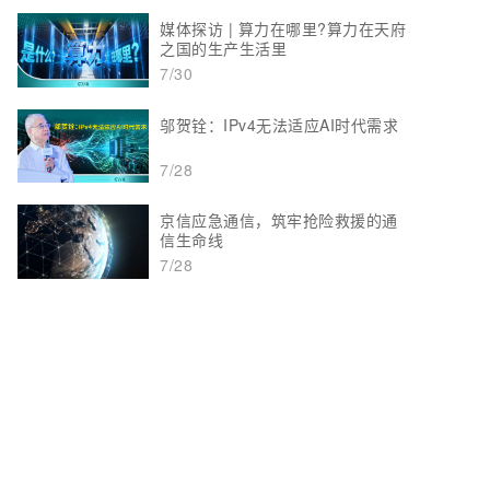
媒体探访 | 算力在哪里?算力在天府
之国的生产生活里
7/30
邬贺铨：IPv4无法适应AI时代需求
7/28
京信应急通信，筑牢抢险救援的通
信生命线
7/28