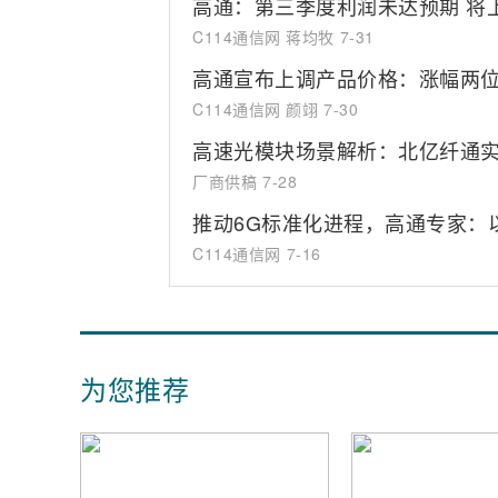
高通：第三季度利润未达预期 将
C114通信网 蒋均牧
7-31
高通宣布上调产品价格：涨幅两位
C114通信网 颜翊
7-30
高速光模块场景解析：北亿纤通
厂商供稿
7-28
推动6G标准化进程，高通专家：
C114通信网
7-16
为您推荐