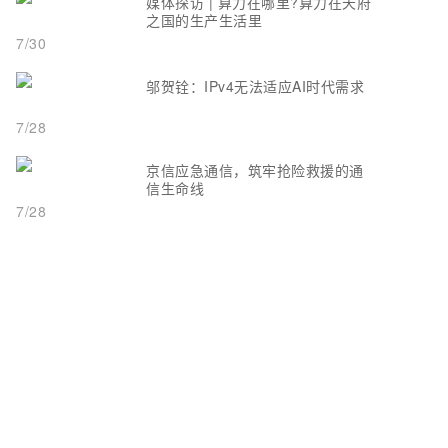
媒体探访 | 算力在哪里?算力在天府
之国的生产生活里
7/30
邬贺铨：IPv4无法适应AI时代需求
7/28
京信应急通信，筑牢抢险救援的通
信生命线
7/28