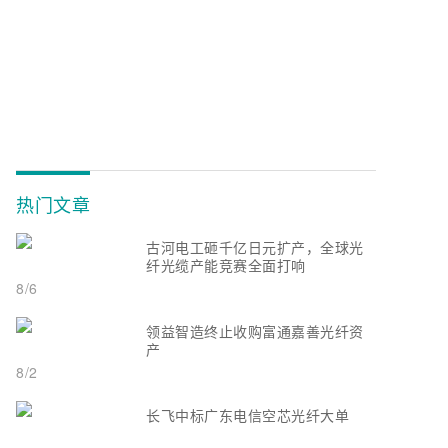
热门文章
古河电工砸千亿日元扩产，全球光
纤光缆产能竞赛全面打响
8/6
领益智造终止收购富通嘉善光纤资
产
8/2
长飞中标广东电信空芯光纤大单