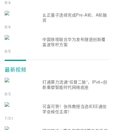
8/4
幺正量子连续完成Pre-A轮、A轮融
资
8/4
中国铁塔联合华为发布隧道创新覆
盖波导杆方案
8/5
最新视频
打通算力流通“任督二脉”，IPv6+创
新重塑智能时代网络底座
8/3
可喜可贺！张伟教授当选IEEE通信
学会候任主席！
7/31