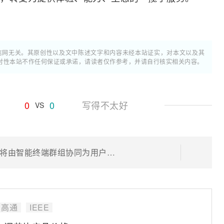
通信网无关。其原创性以及文中陈述文字和内容未经本站证实，对本文以及其
时性本站不作任何保证或承诺，请读者仅作参考，并请自行核实相关内容。
0
0
写得不太好
VS
高通公司技术标准副总裁李俨：未来将由智能终端群组协同为用户提供服务
高通
IEEE