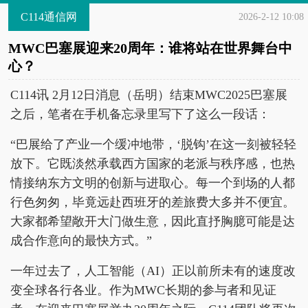
C114通信网
2026-2-12 10:08
MWC巴塞展迎来20周年：谁将站在世界舞台中
心？
C114讯 2月12日消息（岳明）结束MWC2025巴塞展
之后，笔者在手机备忘录里写下了这么一段话：
“巴展给了产业一个缓冲地带，‘脱钩’在这一刻被轻轻
放下。它既淡然承载西方国家的老派与秩序感，也热
情接纳东方文明的创新与进取心。每一个到场的人都
行色匆匆，毕竟远赴西班牙的差旅费大多并不便宜。
大家都希望敞开大门做生意，因此直抒胸臆可能是达
成合作意向的最快方式。”
一年过去了，人工智能（AI）正以前所未有的速度改
变全球各行各业。作为MWC长期的参与者和见证