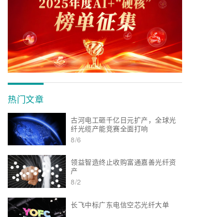
热门文章
古河电工砸千亿日元扩产，全球光
纤光缆产能竞赛全面打响
8/6
领益智造终止收购富通嘉善光纤资
产
8/2
长飞中标广东电信空芯光纤大单