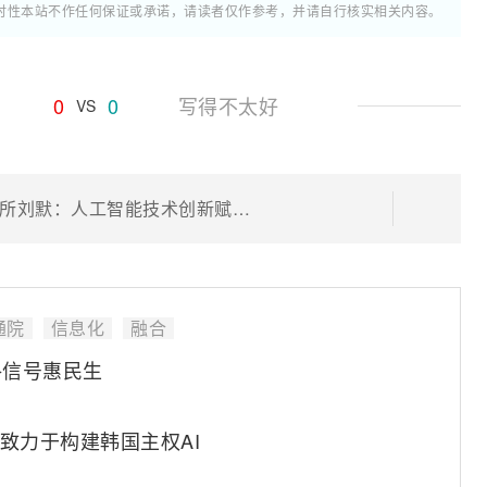
时性本站不作任何保证或承诺，请读者仅作参考，并请自行核实相关内容。
0
0
写得不太好
VS
中国信通院信息化与工业化融合研究所刘默：人工智能技术创新赋能制造业智能化迈入新阶段
通院
信息化
融合
格信号惠民生
2 致力于构建韩国主权AI