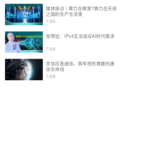
媒体探访 | 算力在哪里?算力在天府
之国的生产生活里
7/30
邬贺铨：IPv4无法适应AI时代需求
7/28
京信应急通信，筑牢抢险救援的通
信生命线
7/28