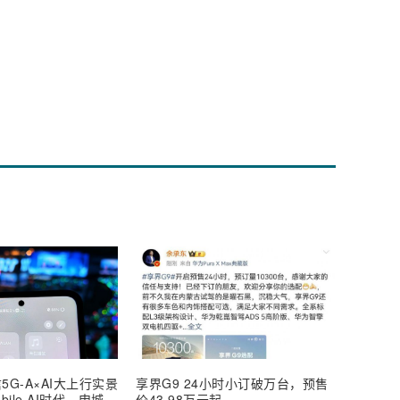
5G-A×AI大上行实景
享界G9 24小时小订破万台，预售
【深度
ile AI时代，申城
价43.98万元起
AI Inf