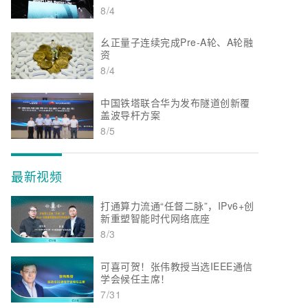
8/4
幺正量子连续完成Pre-A轮、A轮融
资
8/4
中国铁塔联合华为发布隧道创新覆
盖波导杆方案
8/5
最新视频
打通算力流通“任督二脉”，IPv6+创
新重塑智能时代网络底座
8/3
可喜可贺！张伟教授当选IEEE通信
学会候任主席！
7/31