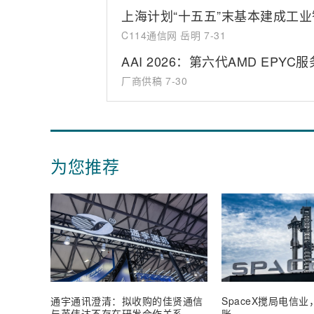
上海计划“十五五”末基本建成工
C114通信网 岳明
7-31
AAI 2026：第六代AMD EP
厂商供稿
7-30
为您推荐
通宇通讯澄清：拟收购的佳贤通信
SpaceX搅局电信
与英伟达不存在研发合作关系
账