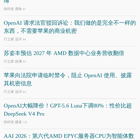
缚
快科技 鹿角
8/7
OpenAI 请求法官驳回诉讼：我们做的是完全不一样的
东西，不需要苹果的商业机密
IT之家 远洋
8/6
苏姿丰预估 2027 年 AMD 数据中心业务营收翻倍
IT之家 故渊
8/5
苹果向法院申请临时禁令，阻止 OpenAI 使用、披露
其机密信息
IT之家 远洋
8/4
OpenAI大幅降价！GPT-5.6 Luna下调80%：性价比超
DeepSeek V4 Pro
快科技 建嘉
7/31
AAI 2026：第六代AMD EPYC服务器CPU为智能体数