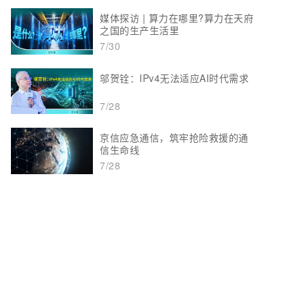
媒体探访 | 算力在哪里?算力在天府
之国的生产生活里
7/30
邬贺铨：IPv4无法适应AI时代需求
7/28
京信应急通信，筑牢抢险救援的通
信生命线
7/28