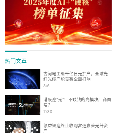
热门文章
古河电工砸千亿日元扩产，全球光
纤光缆产能竞赛全面打响
8/6
港股迎“光”！不缺钱的光模块厂商图
啥？
7/30
领益智造终止收购富通嘉善光纤资
产