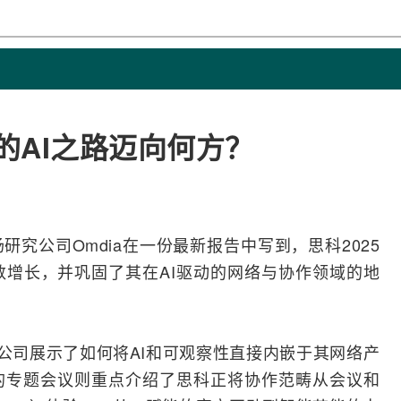
的AI之路迈向何方？
市场研究公司Omdia在一份最新报告中写到，
思科
2025
数增长，并巩固了其在
AI
驱动的
网络
与协作领域的地
，该公司展示了如何将AI和可观察性直接内嵌于其网络产
的专题会议则重点介绍了思科正将协作范畴从会议和