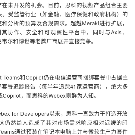
场存在未开发的机会。目前，思科的视频产品组合主要
摄像头。受监管行业（如金融、医疗保健和政府机构）的
和分析的预算及合规需求。超越Meraki进行扩展，
其协作、安全和可观察性平台中，同时与Axis、
on、霍尼韦尔和博世等老牌厂商展开直接竞争。
Teams和Copilot仍在电信
运营商
捆绑套餐中占据主
捆绑套餐追踪报告（每半年追踪41家运营商），绝大多
s或Copilot，而思科的Webex则鲜为人知。
ebex for Developers以来，思科一直致力于打造开放
这仍然给人造成了其对市场需求响应相对迟缓的印
t Teams通过预装在笔记本电脑上并与
微软
生产力套件