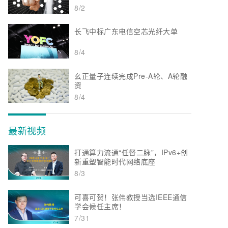
8/2
长飞中标广东电信空芯光纤大单
8/4
幺正量子连续完成Pre-A轮、A轮融
资
8/4
最新视频
打通算力流通“任督二脉”，IPv6+创
新重塑智能时代网络底座
8/3
可喜可贺！张伟教授当选IEEE通信
学会候任主席！
7/31