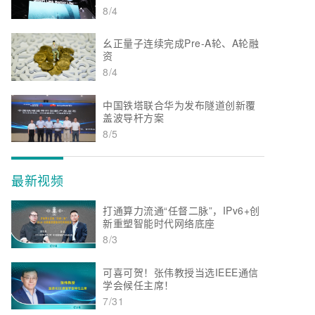
8/4
幺正量子连续完成Pre-A轮、A轮融
资
8/4
中国铁塔联合华为发布隧道创新覆
盖波导杆方案
8/5
最新视频
打通算力流通“任督二脉”，IPv6+创
新重塑智能时代网络底座
8/3
可喜可贺！张伟教授当选IEEE通信
学会候任主席！
7/31