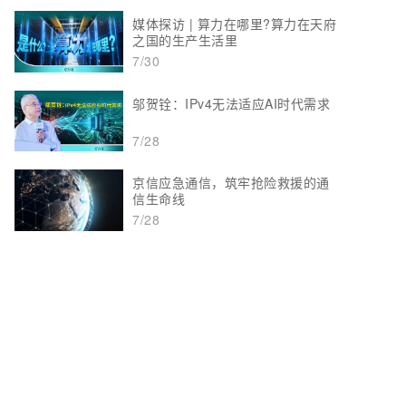
媒体探访 | 算力在哪里?算力在天府
之国的生产生活里
7/30
邬贺铨：IPv4无法适应AI时代需求
7/28
京信应急通信，筑牢抢险救援的通
信生命线
7/28