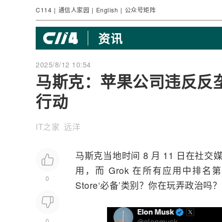
C114
|
通信人家园
|
English
|
公众号矩阵
资讯
2025/8/12 10:54
马斯克：苹果公司违反反垄
行动
IT之家 远洋
马斯克当地时间 8 月 11 日在社
用，而 Grok 在所有应用中排名
0
Store‘必备’类别？你在玩弄政治
0