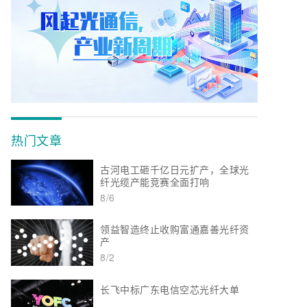
热门文章
古河电工砸千亿日元扩产，全球光
纤光缆产能竞赛全面打响
8/6
领益智造终止收购富通嘉善光纤资
产
8/2
长飞中标广东电信空芯光纤大单