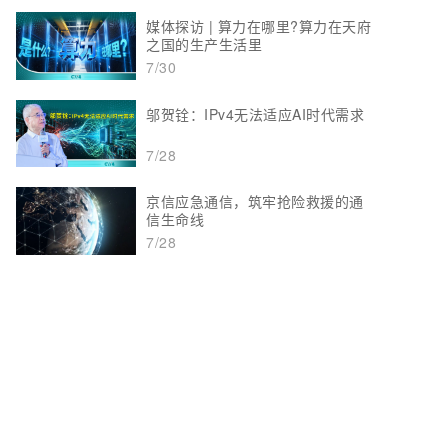
媒体探访 | 算力在哪里?算力在天府
之国的生产生活里
7/30
邬贺铨：IPv4无法适应AI时代需求
7/28
京信应急通信，筑牢抢险救援的通
信生命线
7/28