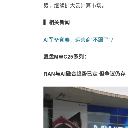
势，继续扩大云计算市场。
▍相关新闻
AI军备竞赛，运营商“不跟了”？
复盘MWC25系列：
RAN与AI
融合
趋势已定 但争议仍存