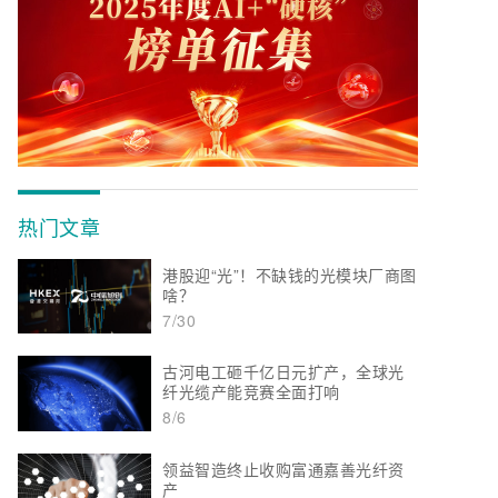
热门文章
港股迎“光”！不缺钱的光模块厂商图
啥？
7/30
古河电工砸千亿日元扩产，全球光
纤光缆产能竞赛全面打响
8/6
领益智造终止收购富通嘉善光纤资
产