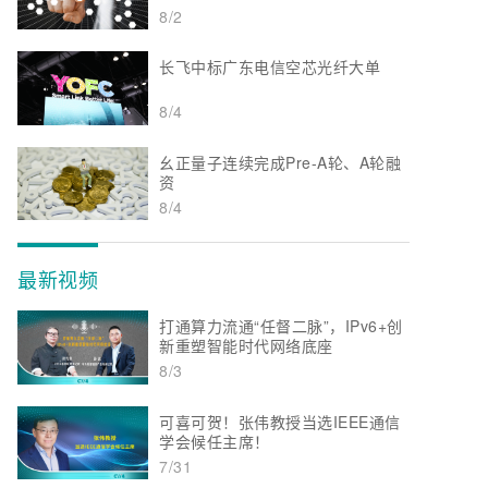
8/2
长飞中标广东电信空芯光纤大单
8/4
幺正量子连续完成Pre-A轮、A轮融
资
8/4
最新视频
打通算力流通“任督二脉”，IPv6+创
新重塑智能时代网络底座
8/3
可喜可贺！张伟教授当选IEEE通信
学会候任主席！
7/31