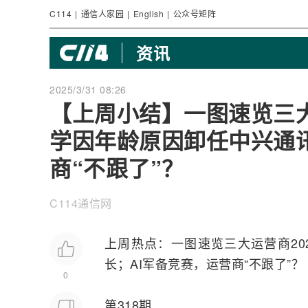
C114
|
通信人家园
|
English
|
公众号矩阵
资讯
2025/3/31 08:26
【上周小结】一图速览三大
学因年龄原因卸任中兴通讯
商“不跟了”？
C114通信网
上周热点：一图速览三大
运营商
2
长；
AI
军备竞赛，运营商“不跟了”？
0
第318期