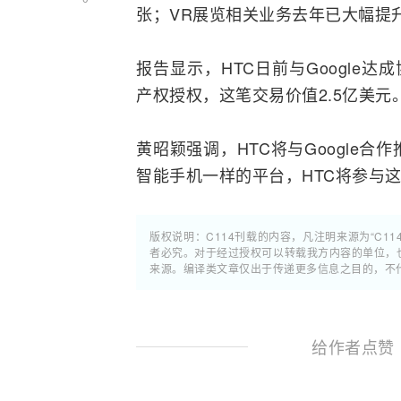
张；VR展览相关业务去年已大幅提
报告显示，HTC日前与
Google
达成
产权授权，这笔交易价值2.5亿美元
黄昭颖强调，HTC将与Google合
智能手机
一样的平台，HTC将参与
版权说明：C114刊载的内容，凡注明来源为“C11
者必究。对于经过授权可以转载我方内容的单位，
来源。编译类文章仅出于传递更多信息之目的，不
给作者点赞