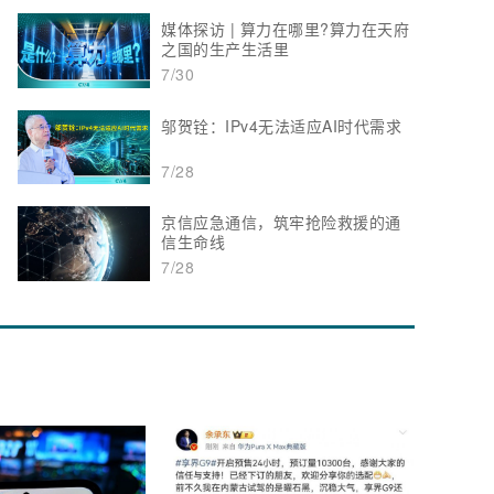
媒体探访 | 算力在哪里?算力在天府
之国的生产生活里
7/30
邬贺铨：IPv4无法适应AI时代需求
7/28
京信应急通信，筑牢抢险救援的通
信生命线
7/28