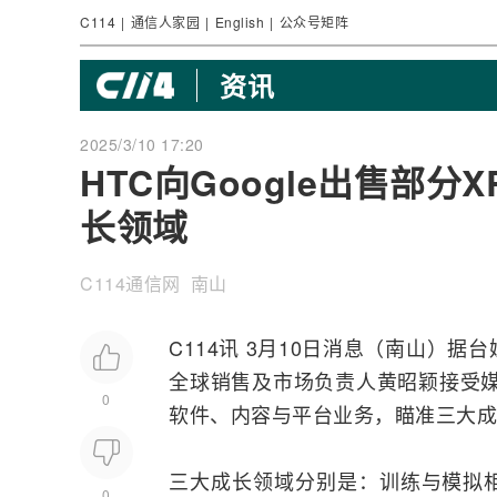
C114
|
通信人家园
|
English
|
公众号矩阵
资讯
2025/3/10 17:20
HTC向Google出售部
长领域
C114通信网 南山
C114讯 3月10日消息（南山）据
全球销售及市场负责人黄昭颖接受
0
软件、内容与平台业务，瞄准三大成
三大成长领域分别是：训练与模拟
0