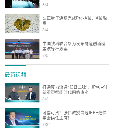
8/4
幺正量子连续完成Pre-A轮、A轮融
资
8/4
中国铁塔联合华为发布隧道创新覆
盖波导杆方案
8/5
最新视频
打通算力流通“任督二脉”，IPv6+创
新重塑智能时代网络底座
8/3
可喜可贺！张伟教授当选IEEE通信
学会候任主席！
7/31