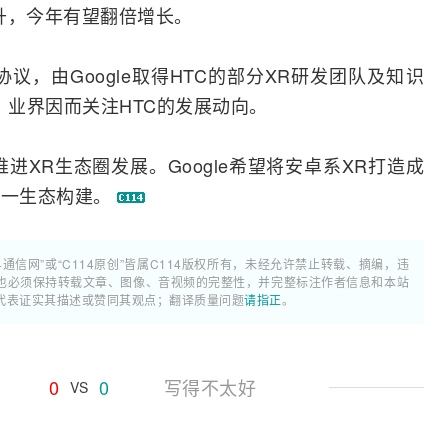
升，今年有望翻倍增长。
协议，由Google取得HTC的部分XR研发团队及知识
。业界因而关注HTC的发展动向。
作推进XR生态圈发展。Google希望将安卓系XR打造成
这一生态构建。
4通信网”或“C114原创”皆属C114版权所有，未经允许禁止转载、摘编，违
也必须保持转载文章、图像、音视频的完整性，并完整标注作者信息和本站
代表证实其描述或赞同其观点；翻译质量问题
请指正
。
0
0
写得不太好
VS