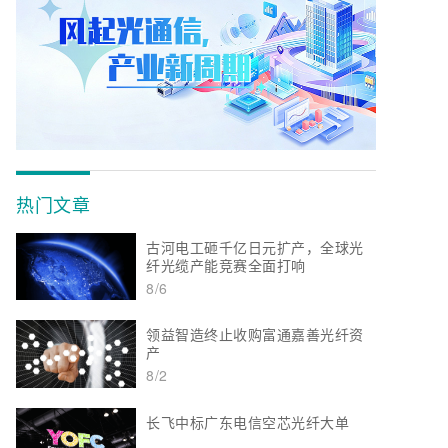
热门文章
古河电工砸千亿日元扩产，全球光
纤光缆产能竞赛全面打响
8/6
领益智造终止收购富通嘉善光纤资
产
8/2
长飞中标广东电信空芯光纤大单