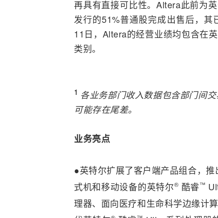
再具有直接可比性。Altera此前为英
发行的51%普通股完成出售后，其
11日，Altera的经营业绩均包含
类别。
1
各业务部门收入数据包含部门间交
可能存在尾差。
业务亮点
●英特尔扩展了客户端产品组合，推
式机和移动设备的英特尔
®
酷睿
™
Ul
理器、面向医疗和生命科学边缘计
®
™