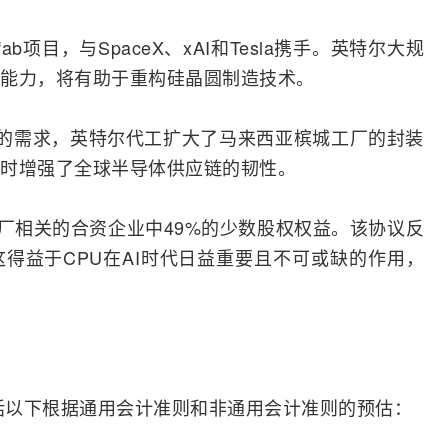
fab项目，与
SpaceX
、xAI和Tesla携手。英特尔大规
能力，将有助于重构硅晶圆制造技术。
的需求，英特尔代工扩大了马来西亚槟城工厂的封装
时增强了全球
半导体
供应链的韧性。
晶圆厂相关的合资企业中49%的少数股权权益。该协议反
得益于CPU在AI时代日益重要且不可或缺的作用，
包括以下根据通用会计准则和非通用会计准则的预估：