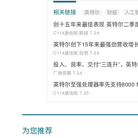
相关链接
英特尔
财报
人工
创十五年来最佳表现 英特尔二季度
C114通信网 颜翊
7-24
英特尔创下15年来最强劲营收增
C114通信网 岳明
7-24
投入、良率、交付“三连升”，英特
厂商供稿
7-24
英特尔至强处理器率先支持8000 MT
C114通信网
7-23
为您推荐