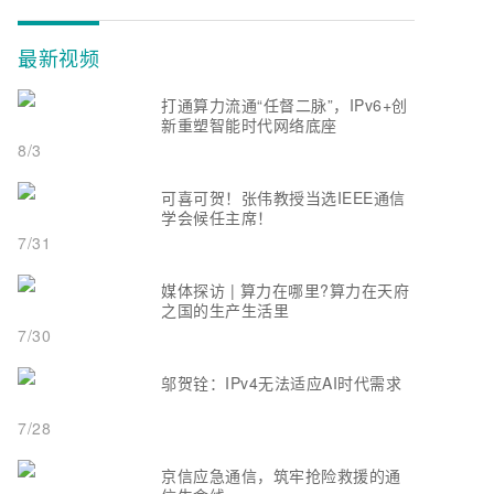
最新视频
打通算力流通“任督二脉”，IPv6+创
新重塑智能时代网络底座
8/3
可喜可贺！张伟教授当选IEEE通信
学会候任主席！
7/31
媒体探访 | 算力在哪里?算力在天府
之国的生产生活里
7/30
邬贺铨：IPv4无法适应AI时代需求
7/28
京信应急通信，筑牢抢险救援的通