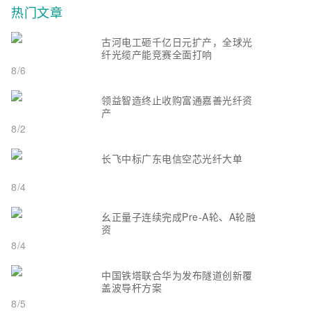
热门文章
古河电工砸千亿日元扩产，全球光
纤光缆产能竞赛全面打响
8/6
领益智造终止收购富通嘉善光纤资
产
8/2
长飞中标广东电信空芯光纤大单
8/4
幺正量子连续完成Pre-A轮、A轮融
资
8/4
中国铁塔联合华为发布隧道创新覆
盖波导杆方案
8/5