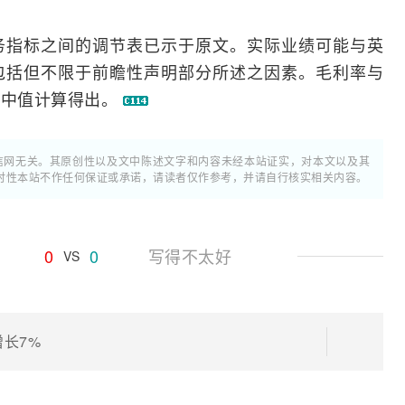
务指标之间的调节表已示于原文。实际业绩可能与英
包括但不限于前瞻性声明部分所述之因素。毛利率与
间中值计算得出。
通信网无关。其原创性以及文中陈述文字和内容未经本站证实，对本文以及其
时性本站不作任何保证或承诺，请读者仅作参考，并请自行核实相关内容。
0
0
写得不太好
VS
增长7%