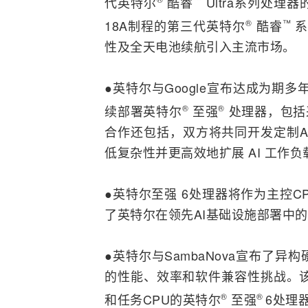
代英特尔
酷睿
Ultra系列处理
18A制程的第三代英特尔
®
酷睿
™
系
性及全天
电池
续航引入主流市场。
●英特尔与
Google
宣布达成为期多年
续部署英特尔
®
至强
®
处理器，包括
合作还包括，双方将共同开发定制
A
低复杂性并更高效地扩展 AI 工作负
●英特尔至强 6处理器将作为主控CPU，
了英特尔在领先AI基础设施部署中
●英特尔与SambaNova宣布了
的性能、效率和软件兼容性挑战。该设计
和任务CPU的英特尔
®
至强
®
6处理