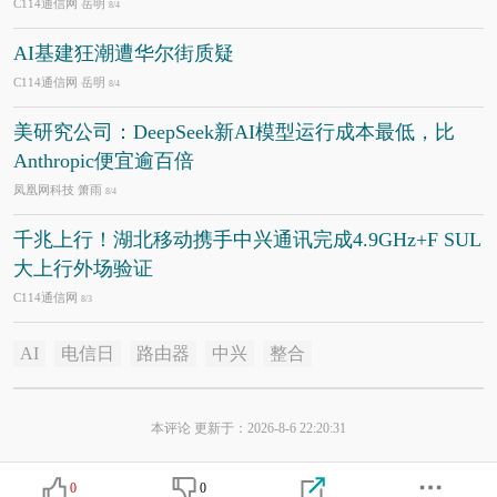
C114通信网 岳明
8/4
AI基建狂潮遭华尔街质疑
C114通信网 岳明
8/4
美研究公司：DeepSeek新AI模型运行成本最低，比
Anthropic便宜逾百倍
凤凰网科技 箫雨
8/4
千兆上行！湖北移动携手中兴通讯完成4.9GHz+F SUL
大上行外场验证
C114通信网
8/3
AI
电信日
路由器
中兴
整合
本评论 更新于：2026-8-6 22:20:31
0
0