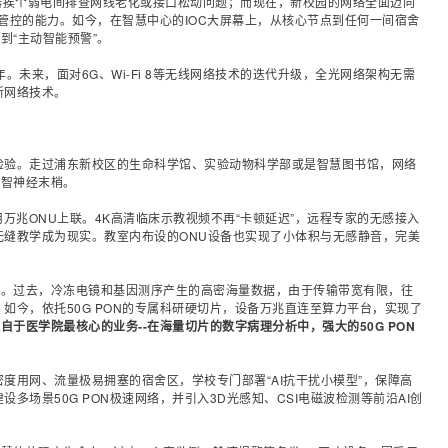
器挨个弱电间排查网线老化或接口松动问题；而现在，新校园的网络全面迈向
中管控的能力。如今，在智慧中心的IOC大屏幕上，从核心节点到任何一间宿舍
到“主动智能预警”。
年。未来，面对
6G
、
Wi-Fi
8等无线网络技术的迭代升级，
全光网络
架构无需
新网络技术。
检验。走过浦东新校区的生命科学馆、实验动物科学部或是智慧图书馆，网络
数智神经末梢。
用万兆ONU上联。4K高清临床示教视频不再“卡顿延迟”，远程专家的无感接入
无缝教学成为现实。教室内布设的ONU设备也实现了小体积与无感静音，完美
”。过去，冷冻电镜和基因测序产生的高密海量数据，由于传输带宽有限，往
如今，依托50G
PON
的专属科研硬切片，设备万兆直连至算力平台，实现了
自于医学院最核心的业务--在海量切片的数字病理分析中，强大的50G PON
。
度用网、流量极易拥塞的宿舍区，学校专门部署“AI抗干扰小模型”，保障高
多场景50G PON极速网络，并引入3D光感知、CSI电磁波检测等前沿AI创