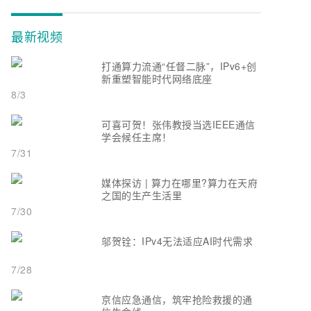
最新视频
打通算力流通“任督二脉”，IPv6+创
新重塑智能时代网络底座
8/3
可喜可贺！张伟教授当选IEEE通信
学会候任主席！
7/31
媒体探访 | 算力在哪里?算力在天府
之国的生产生活里
7/30
邬贺铨：IPv4无法适应AI时代需求
7/28
京信应急通信，筑牢抢险救援的通