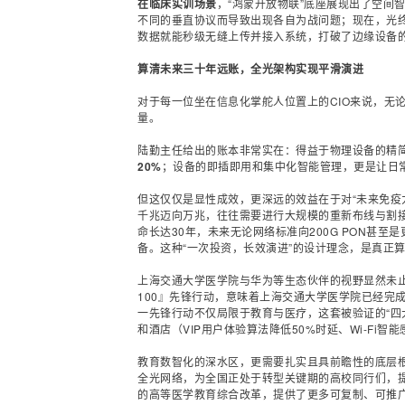
在临床实训场景
，“鸿蒙开放物联”底座展现出了空间
不同的垂直协议而导致出现各自为战问题；现在，光终
数据就能秒级无缝上传并接入系统，打破了边缘设备
算清未来三十年远账，全光架构实现平滑演进
对于每一位坐在信息化掌舵人位置上的CIO来说，无
量。
陆勤主任给出的账本非常实在：得益于物理设备的精
20%
；设备的即插即用和集中化智能管理，更是让日
但这仅仅是显性成效，更深远的效益在于对“未来免疫
千兆迈向万兆，往往需要进行大规模的重新
布线
与割
命长达30年，未来无论网络标准向200G PON甚
备。这种“一次投资，长效演进”的设计理念，是真正
上海交通大学医学院与华为等生态伙伴的视野显然未止步
100』先锋行动，意味着上海交通大学医学院已经完成
一先锋行动不仅局限于教育与医疗，这套被验证的“四
和酒店（VIP用户体验算法降低50%时延、Wi-Fi
教育数智化的深水区，更需要扎实且具前瞻性的底层根
全光网络，为全国正处于
转型
关键期的高校同行们，
的高等医学教育综合改革，提供了更多可复制、可推广