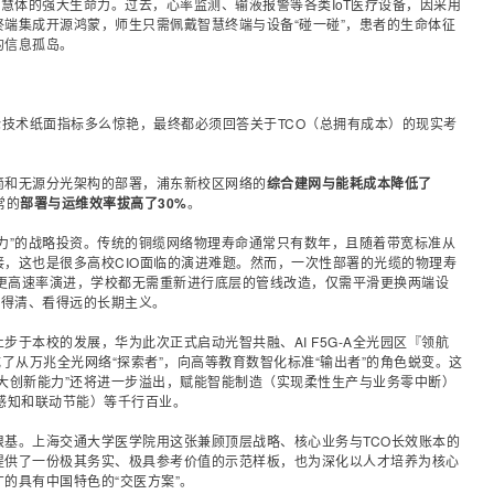
智慧体的强大生命力。过去，心率
监测
、输液报警等各类IoT医疗设备，因采用
端集成开源鸿蒙，师生只需佩戴智慧终端与设备“碰一碰”，患者的生命体征
的信息孤岛。
论技术纸面指标多么惊艳，最终都必须回答关于TCO（总拥有成本）的现实考
简和无源分光架构的部署，浦东新校区网络的
综合建网与能耗成本降低了
常的
部署与运维效率拔高了30%
。
力”的战略投资。传统的铜缆网络物理寿命通常只有数年，且随着带宽标准从
接，这也是很多高校CIO面临的演进难题。然而，一次性部署的
光缆
的物理寿
至是更高速率演进，学校都无需重新进行底层的管线改造，仅需平滑更换两端设
算得清、看得远的长期主义。
于本校的发展，华为此次正式启动光智共融、AI F5G-A全光园区『领航
了从万兆全光网络“探索者”，向高等教育数智化标准“输出者”的角色蜕变。这
大创新能力”还将进一步溢出，赋能智能制造（实现柔性生产与业务零中断）
智能感知和联动节能）等千行百业。
基。上海交通大学医学院用这张兼顾顶层战略、核心业务与TCO长效账本的
提供了一份极其务实、极具参考价值的示范样板，也为深化以人才培养为核心
的具有中国特色的“交医方案”。