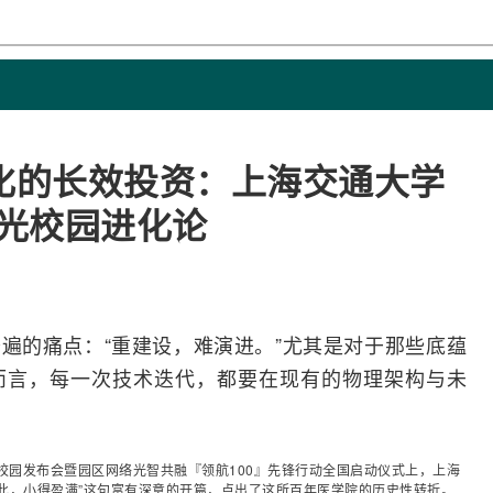
化的长效投资：上海交通大学
兆全光校园进化论
遍的痛点：“重建设，难演进。”尤其是对于那些底蕴
而言，每一次技术迭代，都要在现有的物理架构与未
光校园发布会暨园区
网络
光智共融『领航100』先锋行动全国启动仪式上，上海
此，小得盈满”这句富有深意的开篇，点出了这所百年医学院的历史性转折。