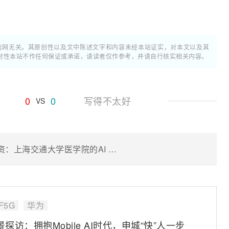
通信网无关。其原创性以及文中陈述文字和内容未经本站证实，对本文以及其
时性本站不作任何保证或承诺，请读者仅作参考，并请自行核实相关内容。
0
0
写得不太好
VS
从“全球样板”看高校信息化的长效投资：上海交通大学医学院的AI F5G-A万兆全光校园进化论
F5G
华为
景探访：拥抱Mobile AI时代，申城“快”人一步