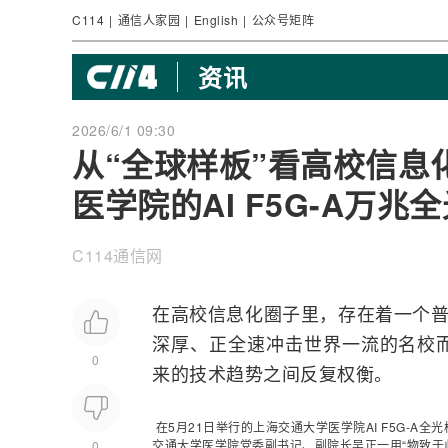
C114
|
通信人家园
|
English
|
公众号矩阵
资讯
2026/6/1 09:30
从“全球样板”看高校信息
医学院的AI F5G-A万
C114通信网
在高校
信息化
圈子里，存在着一个普
深厚、正全速冲击世界一流的名校
0
来的技术趋势之间反复权衡。
在5月21日举行的上海交通大学医学院
AI
F5G
-A全
交通大学医学院党委副书记、副院长吴正一用“物致于
0