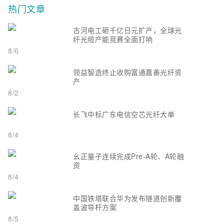
热门文章
古河电工砸千亿日元扩产，全球光
纤光缆产能竞赛全面打响
8/6
领益智造终止收购富通嘉善光纤资
产
8/2
长飞中标广东电信空芯光纤大单
8/4
幺正量子连续完成Pre-A轮、A轮融
资
8/4
中国铁塔联合华为发布隧道创新覆
盖波导杆方案
8/5