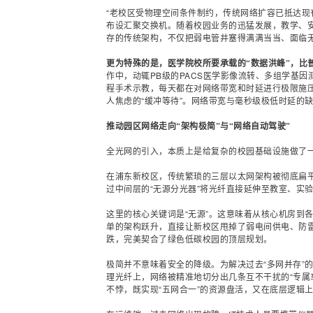
“老校区受物理空间条件制约，传统网络扩容已抵达现
布设汇聚交换机。随着校园业务的迅猛发展，教学、
存的传统架构，不仅把弱电管井塞得满满当当、面临
更为特殊的是，医学院校所要承载的“数据洪峰”，比
作中，动辄PB级的PACS医学影像流转、多组学基
程手术示教，每天都在对网络带宽和时延进行极限施
人焦虑的“缓冲等待”。网络带宽与毫秒级极低时延的
推动园区网络走向“架构极简”与“网络自动驾驶”
全光网的引入，本质上是给复杂的校园基础设施做了一次
在浦东新校区，传统繁琐的三层以太网架构被彻底扁平
过中间层的“无源分光器”将
光纤
直接延伸至教室、实验
这里的核心关键词是“无源”。这意味着从核心机房到
单的架构跃升，直接让新校区甩掉了弱电间供电、防
跌，完美契合了绿色低碳校园的顶层规划。
极简并不意味着安全的降级。为解决过去“多网并存”
理光纤上，网络被精准地切分出几条互不干扰的“专属
不悖，既实现“五网合一”的资源盘活，又在底层逻辑