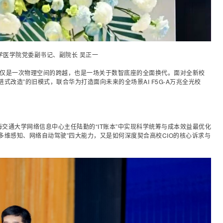
学医学院党委副书记、副院长 吴正一
，不仅是一次物理空间的跨越，也是一场关于数智底座的全面换代。面对全新校
进式改造”的旧模式，联合
华为
打造面向未来的全场景AI F5G-A万兆全光校
交通大学网络信息中心主任陆勤的“IT账本”中实现科学统筹与成本效益最优化
多维感知、网络自动驾驶”四大能力，又是如何深度契合高校
CIO
的核心诉求与