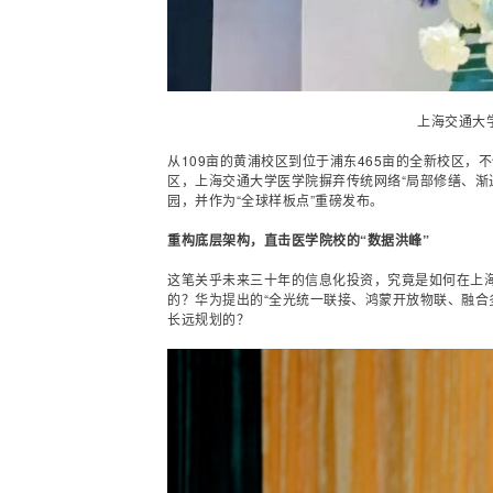
上海交通大
从109亩的黄浦校区到位于浦东465亩的全新校区
区，上海交通大学医学院摒弃传统网络“局部修缮、渐
园，并作为“全球样板点”重磅发布。
重构底层架构，直击医学院校的“数据洪峰”
这笔关乎未来三十年的信息化投资，究竟是如何在上海
的？华为提出的“全光统一联接、
鸿蒙
开放物联、
融合
长远规划的？