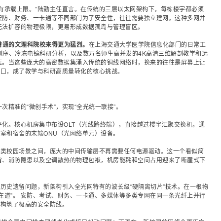
有承载上限。”陆勤主任直言。在传统的三层
以太网
架构下，每栋楼宇都必须
安防、财务、一卡通等不同部门为了安全性，往往需要独立建网。这种多网并
无法扩容的物理极限，更易形成数据孤岛与管理盲区。
普通的文理科院校来得更为猛烈。
在上海交通大学医学院信息化部门的日常工
因测序、冷冻电镜科研分析，以及数万名师生高并发的4K高清三维解剖教学和远
压。当这些庞大的高密数据集涌入传统的铜线网络时，换来的往往是屏幕上让
缺口，成了教学与科研高质量转化的核心挑战。
精准的“微创手术”，实现“全光统一联接”。
化。核心机房集中布设OLT（光线路终端），直接越过楼宇汇聚交换机，通
室和宿舍的末端ONU（
光网络
单元）设备。
各类校园场景之间，庞大的中间传输层不再需要任何电源驱动。这一个看似简
雷、消防隐患以及空调散热的物理包袱，机房能耗和空间占用迎来了断崖式下
的历史遗留问题，新架构引入全光网特有的波长级“硬隔离切片”技术。在一根物
车道”。 安防、考试、财务、一卡通、
多媒体
等多类专网在同一条光纤上并行
上构筑了极高的安全防线。