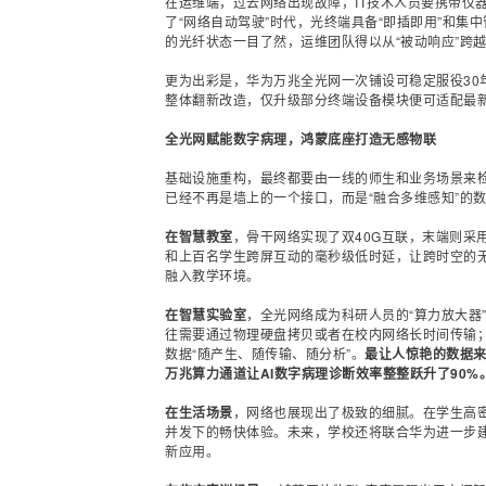
在运维端，过去网络出现故障，IT技术人员要携带仪
了“网络自动驾驶”时代，光终端具备“即插即用”和集
的光纤状态一目了然，运维团队得以从“被动响应”跨越
更为出彩是，华为万兆全光网一次铺设可稳定服役30
整体翻新改造，仅升级部分终端设备模块便可适配最
全光网赋能数字病理，鸿蒙底座打造无感物联
基础设施重构，最终都要由一线的师生和业务场景来
已经不再是墙上的一个接口，而是“融合多维感知”的
在智慧教室
，
骨干网
络实现了双40G互联，末端则采
和上百名学生跨屏互动的毫秒级低时延，让跨时空的
融入教学环境。
在智慧实验室
，全光网络成为科研人员的“算力
放大器
往需要通过物理硬盘拷贝或者在校内网络长时间传输；
数据“随产生、随传输、随分析”。
最让人惊艳的数据来
万兆算力通道让AI数字病理诊断效率整整跃升了90%
在生活场景
，网络也展现出了极致的细腻。在学生高密
并发下的畅快体验。未来，学校还将联合华为进一步建设
新应用。