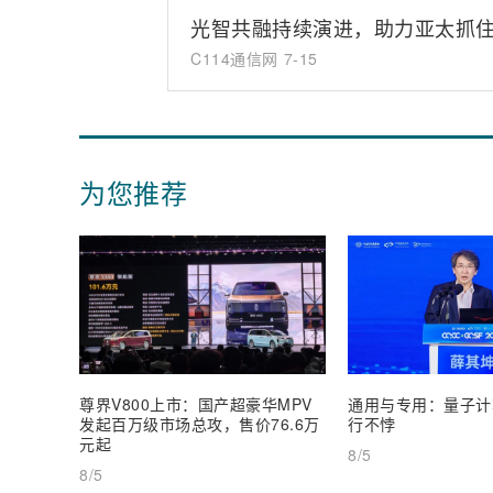
光智共融持续演进，助力亚太抓住
C114通信网
7-15
为您推荐
尊界V800上市：国产超豪华MPV
通用与专用：量子计
发起百万级市场总攻，售价76.6万
行不悖
元起
8/5
8/5