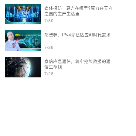
媒体探访 | 算力在哪里?算力在天府
之国的生产生活里
7/30
邬贺铨：IPv4无法适应AI时代需求
7/28
京信应急通信，筑牢抢险救援的通
信生命线
7/28