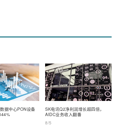
年数据中心PON设备
SK电讯Q2净利润增长超四倍，
Spac
44%
AIDC业务收入翻番
硬刚美
8/5
8/5