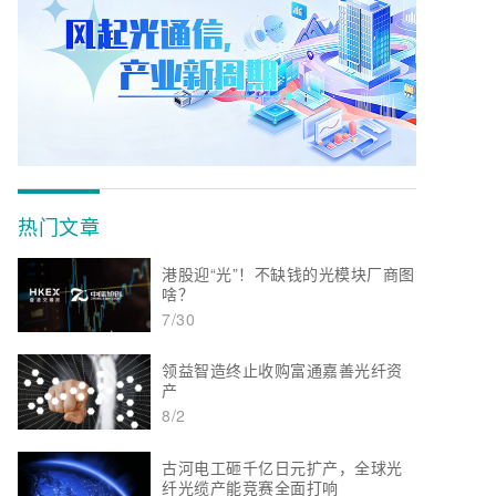
热门文章
港股迎“光”！不缺钱的光模块厂商图
啥？
7/30
领益智造终止收购富通嘉善光纤资
产
8/2
古河电工砸千亿日元扩产，全球光
纤光缆产能竞赛全面打响