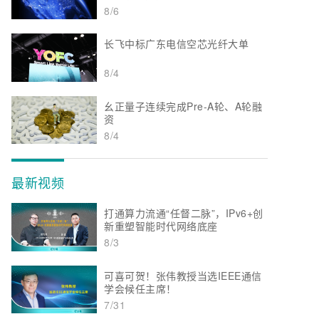
8/6
长飞中标广东电信空芯光纤大单
8/4
幺正量子连续完成Pre-A轮、A轮融
资
8/4
最新视频
打通算力流通“任督二脉”，IPv6+创
新重塑智能时代网络底座
8/3
可喜可贺！张伟教授当选IEEE通信
学会候任主席！
7/31