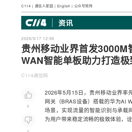
C114
|
通信人家园
|
English
|
公众号矩阵
资讯
2026/5/17 12:59
贵州移动业界首发3000M
WAN智能单板助力打造极
C114通信网
2026年5月15日，贵州移动业界率
网关
（BRAS设备）搭载的
华为
AI
W
0
场景，实现流量的智能识别与
承载
为用户带来稳定流畅的极致体验，诠
0