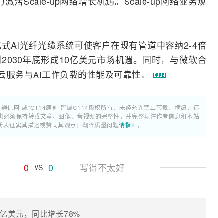
活Scale-up网络增长机遇。Scale-up网络业务规
式AI
光纤光缆
系统可使客户在现有管道中容纳2-4倍
2030年底形成10亿美元市场机遇。同时，与
微软
合
e云服务与AI工作负载的性能及可靠性。
4通信网”或“C114原创”皆属C114版权所有，未经允许禁止转载、摘编，违
也必须保持转载文章、图像、音视频的完整性，并完整标注作者信息和本站
代表证实其描述或赞同其观点；翻译质量问题
请指正
。
0
0
写得不太好
VS
3亿美元，同比增长78%