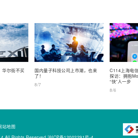
业，华尔街不买
国内量子科技公司上市潮，也来
C114上海电信
了！
探访：拥抱Mob
“快”人一步
8/7
8/6
网站地图
4 All Rights Reserved
沪ICP备12002291号-4