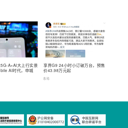
5G-A×AI大上行实景
享界G9 24小时小订破万台，预售
【深度
ile AI时代，申城
价43.98万元起
AI Inf
8/6
8/6