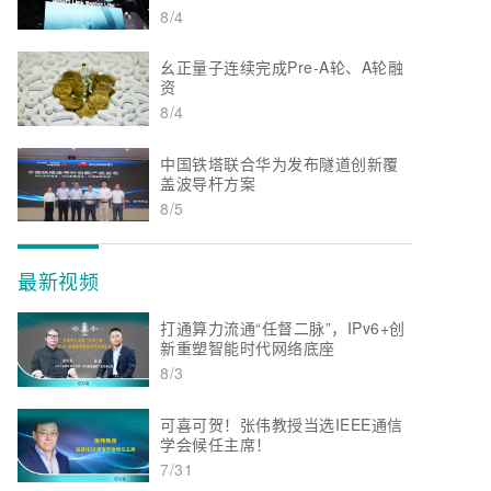
8/4
幺正量子连续完成Pre-A轮、A轮融
资
8/4
中国铁塔联合华为发布隧道创新覆
盖波导杆方案
8/5
最新视频
打通算力流通“任督二脉”，IPv6+创
新重塑智能时代网络底座
8/3
可喜可贺！张伟教授当选IEEE通信
学会候任主席！
7/31