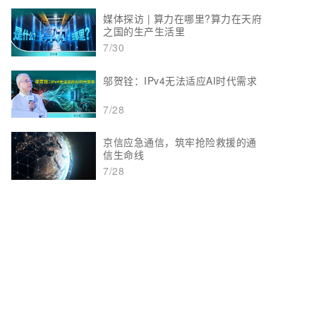
媒体探访 | 算力在哪里?算力在天府
之国的生产生活里
7/30
邬贺铨：IPv4无法适应AI时代需求
7/28
京信应急通信，筑牢抢险救援的通
信生命线
7/28