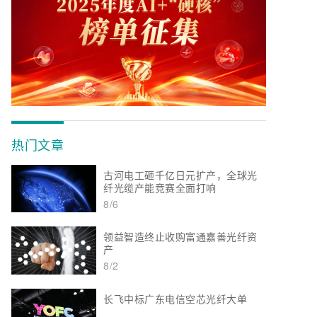
热门文章
古河电工砸千亿日元扩产，全球光
纤光缆产能竞赛全面打响
8/6
领益智造终止收购富通嘉善光纤资
产
8/2
长飞中标广东电信空芯光纤大单