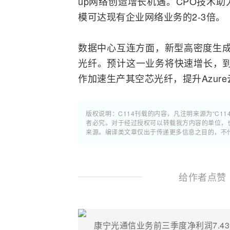
up网络创造增长机遇。CPO技术助力激
模可达现有企业网络业务的2-3倍。
数据中心互连方面，新型高密度生成
光纤。预计这一业务将快速增长，到
作加速生产其空芯光纤，提升Azur
版权说明：C114刊载的内容，凡注明来源为“C11
者必究。对于经过授权可以转载我方内容的单位，
来源。编译类文章仅出于传递更多信息之目的，不
给作者点赞
康宁光通信业务前三季度净利润7.4