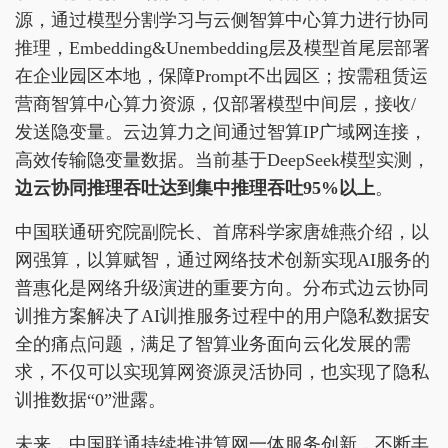
源，通过模型分割学习与云侧智算中心算力进行协同
推理，Embedding&Unembedding层及模型首尾层部署
在企业园区本地，保障Prompt不出园区；按需租赁运
营商智算中心算力资源，仅部署模型中间层，接收/
发送隐变量。云边算力之间通过智算IP广域网连接，
高效传输隐变量数据。当前基于DeepSeek模型实测，
边云协同推理
吞吐达到集中推理吞吐9
5%
以上
。
中国联通研究院副院长、首席科学家唐雄燕介绍，以
网强算，以算赋智，通过网络技术创新实现AI服务的
普惠化是网络升级演进的重要方向。分布式边云协同
训推方案解决了AI训推服务过程中的用户隐私数据安
全的痛点问题，满足了智算业务面向云化发展的需
求，不仅可以实现算网资源灵活协同，也实现了隐私
训推数据“0”泄露。
未来，中国联通持续推进算网一体服务创新，不断丰