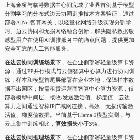
上海金桥与临港数据中心间完成了业界首例基于模型
分割学习的分布式边云协同训推技术方案验证，通过
部署AINet智算网关，以轻量化网络升级实现分割学
习、边云协同和无损网络融合创新，解决隐私数据敏
感型用户在使用AI训推服务中的痛点问题，提供更加
安全可靠的人工智能服务。
在边云协同训练场景下
，在企业侧部署轻量级算卡资
源，通过PP并行模式与云侧智算中心算力进行协同训
练，样本和模型首尾层部署在企业本地，保障样本数
据不出园区；按需租赁运营商智算中心算力资源，仅
部署模型中间层，接收/发送激活值、梯度值。云边
算力之间通过智算IP广域网连接，高效、无损传输激
活值、梯度值数据。当前基于Llama 2模型实测，与
云上集中训练相比，
算效损失小于3%
。
在边云协同推理场景下
，在企业侧部署轻量级算卡资