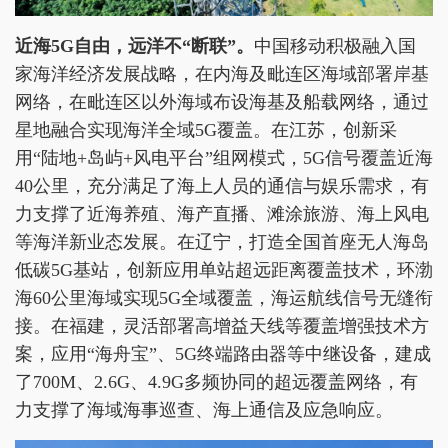
近海5G自由，远洋
不“断联”
。
中国移动积极融入国
家海洋经济发展战略，在内海及毗连区海域部署岸基
网络，在毗连区以外海域布设海基及船载网络，通过
星地融合实现海洋全域5G覆盖。在江苏，创新采
用“陆地+岛屿+风电平台”组网模式，5G信号覆盖近海
40公里，充分满足了海上人员的通信与娱乐需求，有
力支撑了近海养殖、海产直播、滩涂旅游、海上风电
等海洋新业态发展。在辽宁，打造全国首座无人海岛
低碳5G基站，创新应用单站超远距离覆盖技术，环渤
海60公里海域实现5G全域覆盖，海运航线信号无缝衔
接。在福建，灵活部署高增益天线等覆盖增强技术方
案，应用“海舟宝”、5G终端路由器等中继设备，建成
了700M、2.6G、4.9G多频协同的超远覆盖网络，有
力支撑了海域海事巡查、海上通信及应急响应。