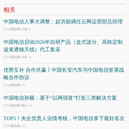
相关
中国电信人事大调整：赵洪勋调任云网运营部总经理
C114通信网 云青
8/2
中国电信启动2026年自研产品（盒式波分、高铁定制
波束透镜天线）代工集采
C114通信网 水易
7/27
优势互补 合作共赢丨中国长安汽车与中国电信签署战
略合作协议
C114通信网
7/24
中国电信孙颖：基于“以网强算”打造三类解决方案
C114通信网 南山
7/23
TOP5！央企负责人业绩考核，中国电信拿下最好名次
C114通信网
7/22