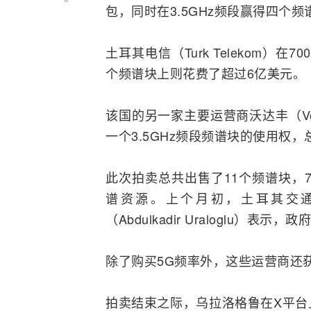
包，同时在3.5GHz频段赢得四个
土耳其电信（Turk Telekom）在
个频谱块上则花费了超过6亿美元。
该国的另一家主要运营商
沃达丰
（V
一个3.5GHz频段频谱块的使用权，总
此次拍卖总共出售了11个频谱块，70
谱资源。上个月初，土耳其交
（Abdulkadir Uraloglu
除了购买5G频率外，这些运营商还
拍卖结束之际，乌拉洛格鲁在X平台