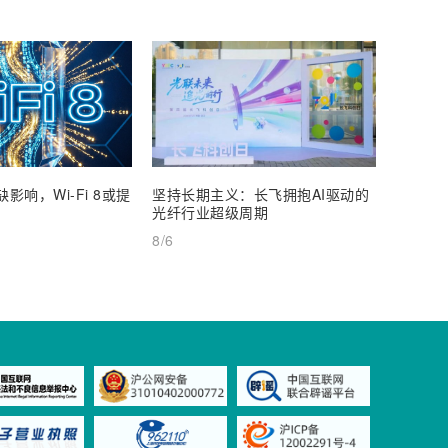
影响，Wi-Fi 8或提
坚持长期主义：长飞拥抱AI驱动的
通宇通
光纤行业超级周期
25%
8/6
8/6