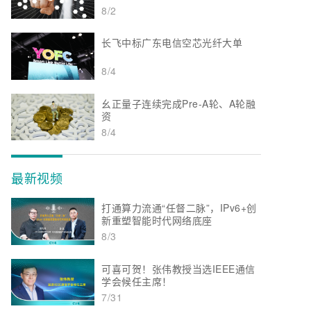
8/2
长飞中标广东电信空芯光纤大单
8/4
幺正量子连续完成Pre-A轮、A轮融
资
8/4
最新视频
打通算力流通“任督二脉”，IPv6+创
新重塑智能时代网络底座
8/3
可喜可贺！张伟教授当选IEEE通信
学会候任主席！
7/31