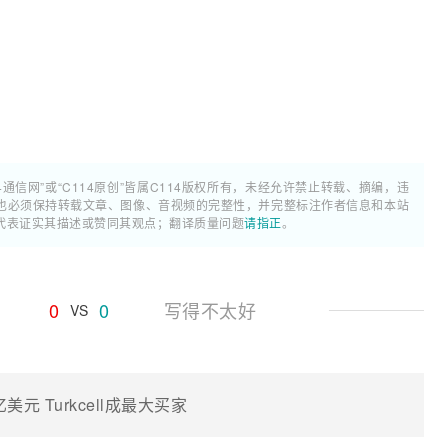
4通信网”或“C114原创”皆属C114版权所有，未经允许禁止转载、摘编，违
也必须保持转载文章、图像、音视频的完整性，并完整标注作者信息和本站
代表证实其描述或赞同其观点；翻译质量问题
请指正
。
0
0
写得不太好
VS
元 Turkcell成最大买家