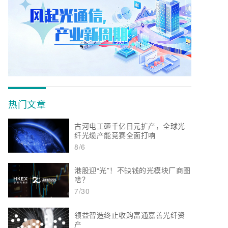
热门文章
古河电工砸千亿日元扩产，全球光
纤光缆产能竞赛全面打响
8/6
港股迎“光”！不缺钱的光模块厂商图
啥？
7/30
领益智造终止收购富通嘉善光纤资
产