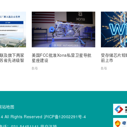
联及旗下两家
美国FCC批准Xona私营卫星导航
受存储芯片短缺
 江苏省先进级智
星座建设
前上市
8/6
8/6
网站地图
4 All Rights Reserved
沪ICP备12002291号-4
话：021-54451141
用户注销