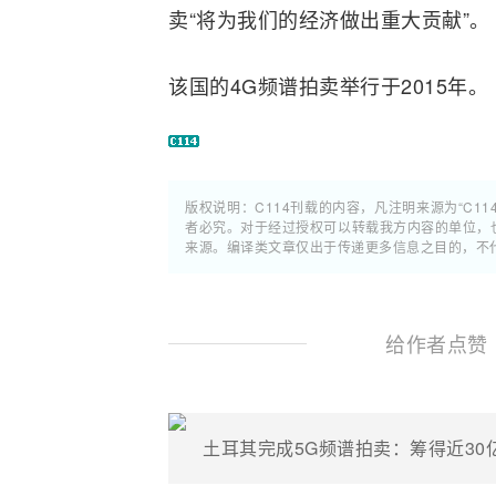
卖“将为我们的经济做出重大贡献”。
该国的
4G
频谱拍卖举行于2015年。
版权说明：C114刊载的内容，凡注明来源为“C11
者必究。对于经过授权可以转载我方内容的单位，
来源。编译类文章仅出于传递更多信息之目的，不
给作者点赞
土耳其完成5G频谱拍卖：筹得近30亿美