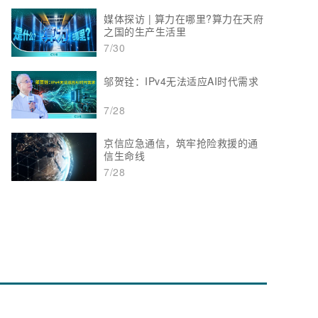
媒体探访 | 算力在哪里?算力在天府
之国的生产生活里
7/30
邬贺铨：IPv4无法适应AI时代需求
7/28
京信应急通信，筑牢抢险救援的通
信生命线
7/28