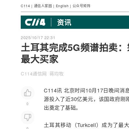
C114
|
通信人家园
|
English
|
公众号矩阵
资讯
2025/10/17 22:31
土耳其完成5G频谱拍卖：筹得
最大买家
C114通信网 蒋均牧
C114讯 北京时间10月17日晚间
源投入了近30亿美元，该国政府刚刚
0
出奠定了基础。
土耳其移动（Turkcell）成为了最
0