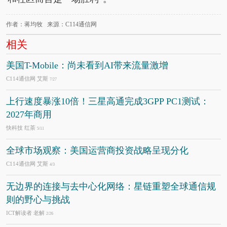
作者：蒋均牧 来源：C114通信网
相关
美国T-Mobile：尚未看到AI带来流量激增
C114通信网 艾斯
7/27
上行速度暴涨10倍！三星高通完成3GPP PC1测试：
2027年商用
快科技 红茶
5/11
全球市场观察：美国运营商投资战略呈现分化
C114通信网 艾斯
4/3
无边界的连接与去中心化网络：星链重塑全球通信规
则的野心与挑战
ICT解读者 老解
2/26