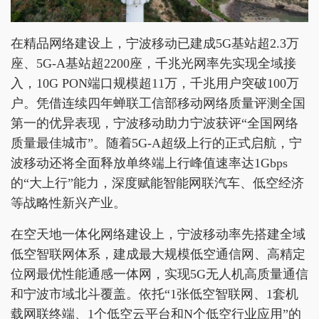
在精品网络建设上，宁波移动已建成5G基站超2.3万
座、5G-A基站超2200座，千兆光网率先实现全域接
入，10G PON端口规模超11万，千兆用户突破100万
户。凭借连续四年蝉联工信部移动网络质量评测全国
第一的优异表现，宁波移动助力宁波获评“全国网络
质量最佳城市”。随着5G-A超级上行的正式启航，宁
波移动还将全面释放单终端上行峰值速率达1Gbps
的“大上行”能力，深度赋能智能网联汽车、低空经济
等战略性新兴产业。
在空天地一体化网络建设上，宁波移动率先搭建全域
低空智联网体系，建成最大规模低空通信网、高精定
位网最优性能通感一体网，实现5G无人机高质量通信
和宁波市域北斗覆盖。依托“1张低空智联网、1套机
载网联终端、1个低空云平台和N个低空行业应用”的